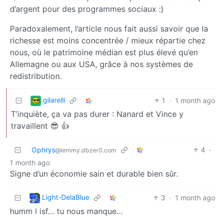
d’argent pour des programmes sociaux :)
Paradoxalement, l’article nous fait aussi savoir que la
richesse est moins concentrée / mieux répartie chez
nous, où le patrimoine médian est plus élevé qu’en
Allemagne ou aux USA, grâce à nos systèmes de
redistribution.
gilarelli
1
·
1 month ago
T’inquiète, ça va pas durer : Nanard et Vince y
travaillent 😎 👍
Ophrys
4
·
@lemmy.dbzer0.com
1 month ago
Signe d’un économie sain et durable bien sûr.
Light-DelaBlue
3
·
1 month ago
humm l isf… tu nous manque…