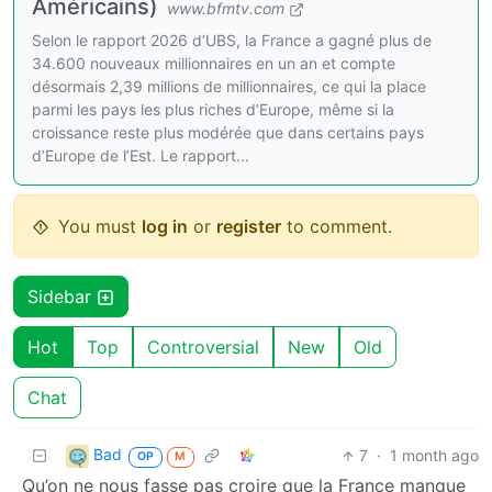
Américains)
www.bfmtv.com
Selon le rapport 2026 d’UBS, la France a gagné plus de
34.600 nouveaux millionnaires en un an et compte
désormais 2,39 millions de millionnaires, ce qui la place
parmi les pays les plus riches d’Europe, même si la
croissance reste plus modérée que dans certains pays
d’Europe de l’Est. Le rapport...
You must
log in
or
register
to comment.
Sidebar
Hot
Top
Controversial
New
Old
Chat
Bad
7
·
1 month ago
OP
M
Qu’on ne nous fasse pas croire que la France manque