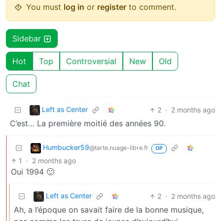
You must
log in
or
register
to comment.
Sidebar
Hot
Top
Controversial
New
Old
Chat
Left as Center
2
·
2 months ago
C’est… La première moitié des années 90.
Humbucker59
@tarte.nuage-libre.fr
OP
1
·
2 months ago
Oui 1994 🙂
Left as Center
2
·
2 months ago
Ah, a l’époque on savait faire de la bonne musique,