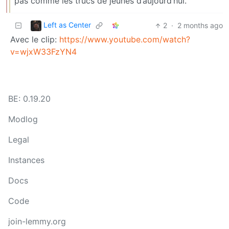
pas comme les trucs de jeunes d’aujourd’hui.
Left as Center
2
·
2 months ago
Avec le clip:
https://www.youtube.com/watch?
v=wjxW33FzYN4
BE: 0.19.20
Modlog
Legal
Instances
Docs
Code
join-lemmy.org