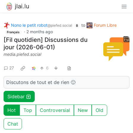
jlai.lu
Nono le petit robot
to
Forum Libre
@piefed.social
B
·
2 months ago
Français
[Fil quotidien] Discussions du
jour (2026-06-01)
media.piefed.social
27
6
Discutons de tout et de rien 🙂
Sidebar
Hot
Top
Controversial
New
Old
Chat