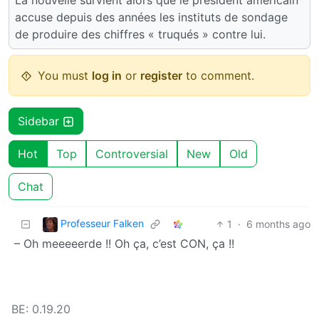
accuse depuis des années les instituts de sondage
de produire des chiffres « truqués » contre lui.
You must
log in
or
register
to comment.
Sidebar
Hot
Top
Controversial
New
Old
Chat
Professeur Falken
1
·
6 months ago
– Oh meeeeerde !! Oh ça, c’est CON, ça !!
BE: 0.19.20