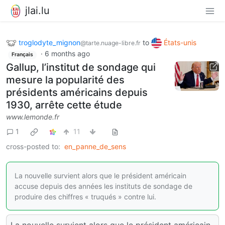
jlai.lu
troglodyte_mignon
to
États-unis
@tarte.nuage-libre.fr
·
6 months ago
Français
Gallup, l’institut de sondage qui
mesure la popularité des
présidents américains depuis
1930, arrête cette étude
www.lemonde.fr
1
11
cross-posted to:
en_panne_de_sens
La nouvelle survient alors que le président américain
accuse depuis des années les instituts de sondage de
produire des chiffres « truqués » contre lui.
La nouvelle survient alors que le président américain