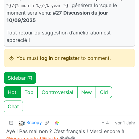
générera lorsque le
%}/{% month %}/{% year %}
moment sera venu:
#27 Discussion du jour
10/09/2025
Tout retour ou suggestion d’amélioration est
apprécié !
You must
log in
or
register
to comment.
Sidebar
Hot
Top
Controversial
New
Old
Chat
Snoopy
4
·
vor 1 Jahr
Ayé ! Pas mal non ? C’est français ! Merci encore à
@innermeerkat@jlai.lu
😎😎😎