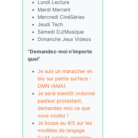
Lundi Lecture
Mardi Marrant
Mercredi CinéSéries
Jeudi Tech
Samedi DJ/Musique
Dimanche Jeux Videos
“Demandez-moi n’importe
quoi”
Je suis un maraicher en
bio sur petite surface -
DMN (AMA)
Je serai bientôt ordonné
pasteur protestant,
demandez-moi ce que
vous voulez !
Je bosse au 4/5 sur les
modèles de langage
(LLM, parfois appelées