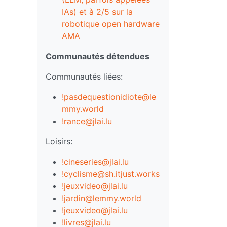
IAs) et à 2/5 sur la
robotique open hardware
AMA
Communautés détendues
Communautés liées:
!pasdequestionidiote@le
mmy.world
!rance@jlai.lu
Loisirs:
!cineseries@jlai.lu
!cyclisme@sh.itjust.works
!jeuxvideo@jlai.lu
!jardin@lemmy.world
!jeuxvideo@jlai.lu
!livres@jlai.lu