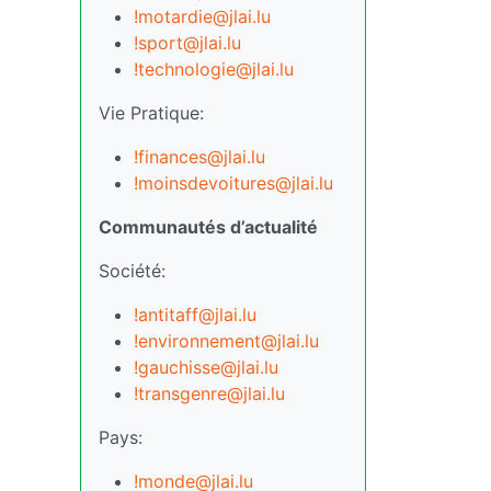
!motardie@jlai.lu
!sport@jlai.lu
!technologie@jlai.lu
Vie Pratique:
!finances@jlai.lu
!moinsdevoitures@jlai.lu
Communautés d’actualité
Société:
!antitaff@jlai.lu
!environnement@jlai.lu
!gauchisse@jlai.lu
!transgenre@jlai.lu
Pays:
!monde@jlai.lu