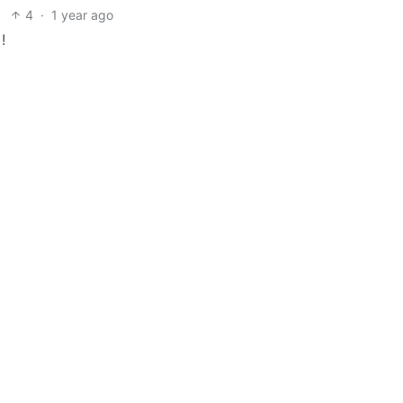
4
·
1 year ago
!