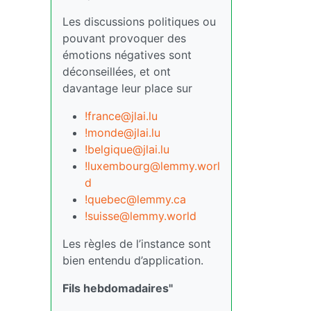
Les discussions politiques ou
pouvant provoquer des
émotions négatives sont
déconseillées, et ont
davantage leur place sur
!france@jlai.lu
!monde@jlai.lu
!belgique@jlai.lu
!luxembourg@lemmy.worl
d
!quebec@lemmy.ca
!suisse@lemmy.world
Les règles de l’instance sont
bien entendu d’application.
Fils hebdomadaires"