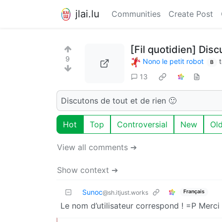
jlai.lu
Communities
Create Post
[Fil quotidien] Dis
9
Nono le petit robot
B
13
Discutons de tout et de rien 🙂
Hot
Top
Controversial
New
Ol
View all comments ➔
Show context ➔
Sunoc
Français
@sh.itjust.works
Le nom d’utilisateur correspond ! =P Merci 