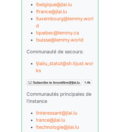
!belgique@jlai.lu
!france@jlai.lu
!luxembourg@lemmy.worl
d
!quebec@lemmy.ca
!suisse@lemmy.world
Communauté de secours:
!jlailu_statut@sh.itjust.wor
ks
Communautés principales de
l’instance
!interessant@jlai.lu
!rance@jlai.lu
!technologie@jlai.lu