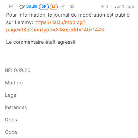
Saule
4
·
vor 1 Jahr
OP
M
Pour information, le journal de modération est public
sur Lemmy:
https://jlai.lu/modlog?
page=1&actionType=All&userId=14071443
Le commentaire était agressif.
BE: 0.19.20
Modlog
Legal
Instances
Docs
Code