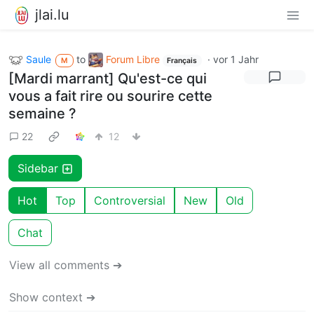
jlai.lu
Saule
to
Forum Libre
·
vor 1 Jahr
M
Français
[Mardi marrant] Qu'est-ce qui
vous a fait rire ou sourire cette
semaine ?
22
12
Sidebar
Hot
Top
Controversial
New
Old
Chat
View all comments ➔
Show context ➔