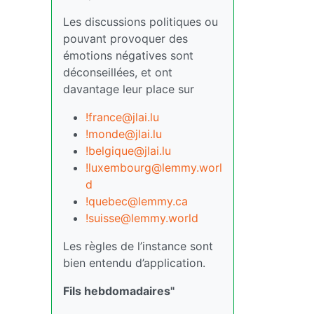
Les discussions politiques ou
pouvant provoquer des
émotions négatives sont
déconseillées, et ont
davantage leur place sur
!france@jlai.lu
!monde@jlai.lu
!belgique@jlai.lu
!luxembourg@lemmy.worl
d
!quebec@lemmy.ca
!suisse@lemmy.world
Les règles de l’instance sont
bien entendu d’application.
Fils hebdomadaires"