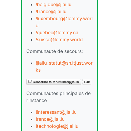
!belgique@jlai.lu
!france@jlai.lu
!luxembourg@lemmy.worl
d
!quebec@lemmy.ca
!suisse@lemmy.world
Communauté de secours:
!jlailu_statut@sh.itjust.wor
ks
Communautés principales de
l’instance
!interessant@jlai.lu
!rance@jlai.lu
!technologie@jlai.lu