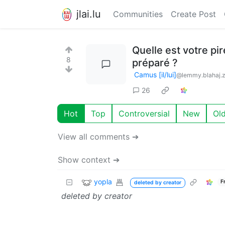
jlai.lu
Communities
Create Post
Quelle est votre pi
8
préparé ?
Camus [il/lui]
@lemmy.blahaj.
26
Hot
Top
Controversial
New
Ol
View all comments ➔
Show context ➔
yopla
F
deleted by creator
deleted by creator