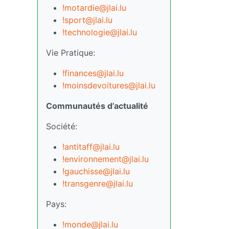
!motardie@jlai.lu
!sport@jlai.lu
!technologie@jlai.lu
Vie Pratique:
!finances@jlai.lu
!moinsdevoitures@jlai.lu
Communautés d’actualité
Société:
!antitaff@jlai.lu
!environnement@jlai.lu
!gauchisse@jlai.lu
!transgenre@jlai.lu
Pays:
!monde@jlai.lu