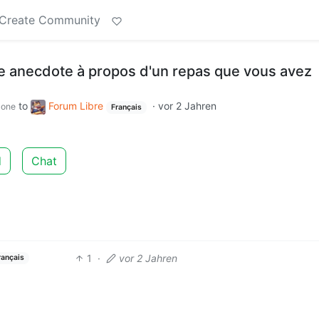
Create Community
re anecdote à propos d'un repas que vous avez
to
Forum Libre
·
vor 2 Jahren
zone
Français
d
Chat
1
·
vor 2 Jahren
rançais