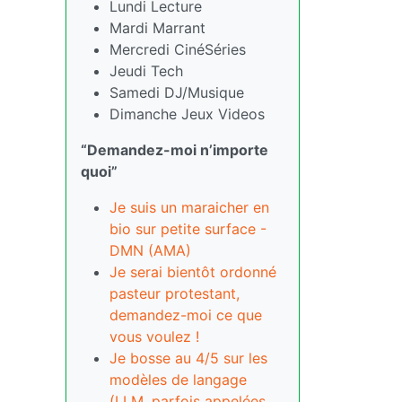
Lundi Lecture
Mardi Marrant
Mercredi CinéSéries
Jeudi Tech
Samedi DJ/Musique
Dimanche Jeux Videos
“Demandez-moi n’importe
quoi”
Je suis un maraicher en
bio sur petite surface -
DMN (AMA)
Je serai bientôt ordonné
pasteur protestant,
demandez-moi ce que
vous voulez !
Je bosse au 4/5 sur les
modèles de langage
(LLM, parfois appelées