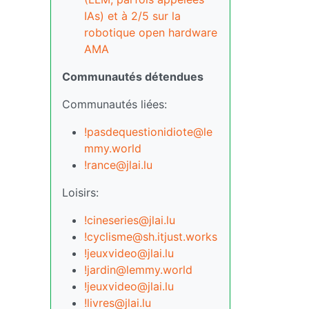
IAs) et à 2/5 sur la
robotique open hardware
AMA
Communautés détendues
Communautés liées:
!pasdequestionidiote@le
mmy.world
!rance@jlai.lu
Loisirs:
!cineseries@jlai.lu
!cyclisme@sh.itjust.works
!jeuxvideo@jlai.lu
!jardin@lemmy.world
!jeuxvideo@jlai.lu
!livres@jlai.lu