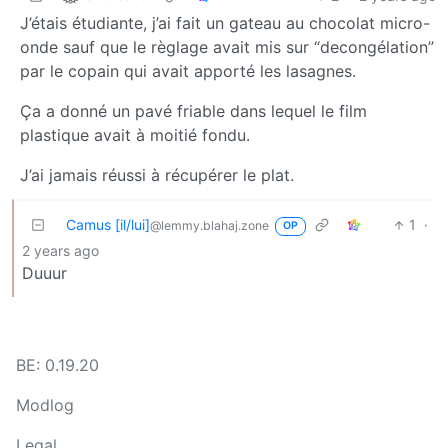
J’étais étudiante, j’ai fait un gateau au chocolat micro-
onde sauf que le règlage avait mis sur “decongélation”
par le copain qui avait apporté les lasagnes.
Ça a donné un pavé friable dans lequel le film
plastique avait à moitié fondu.
J’ai jamais réussi à récupérer le plat.
Camus [il/lui]
1
·
@lemmy.blahaj.zone
OP
2 years ago
Duuur
BE: 0.19.20
Modlog
Legal