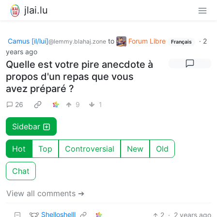
jlai.lu
Camus [il/lui]
to
Forum Libre
·
2
@lemmy.blahaj.zone
Français
years ago
Quelle est votre pire anecdote à
propos d'un repas que vous
avez préparé ?
26
9
1
Sidebar
Hot
Top
Controversial
New
Old
Chat
View all comments ➔
Shelloshelll
2
·
2 years ago