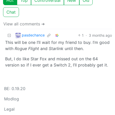
Hot
Top
Controversial
New
Old
Chat
View all comments ➔
pasdechance
1
·
3 months ago
This will be one I’ll wait for my friend to buy. I’m good
with
Rogue Flight
and
Starlink
until then.
But, I do like Star Fox and missed out on the 64
version so if I ever get a Switch 2, I’ll probably get it.
BE: 0.19.20
Modlog
Legal