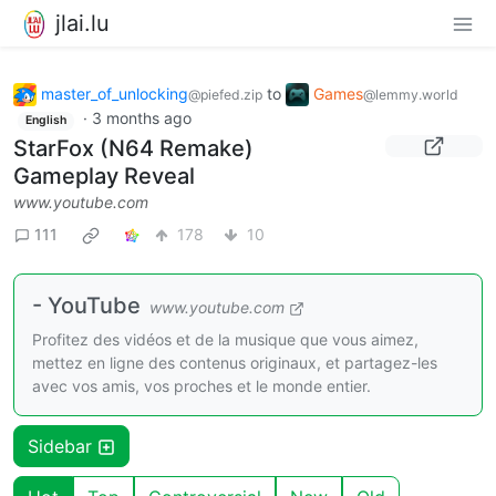
jlai.lu
master_of_unlocking
to
Games
@piefed.zip
@lemmy.world
·
3 months ago
English
StarFox (N64 Remake)
Gameplay Reveal
www.youtube.com
111
178
10
- YouTube
www.youtube.com
Profitez des vidéos et de la musique que vous aimez,
mettez en ligne des contenus originaux, et partagez-les
avec vos amis, vos proches et le monde entier.
Sidebar