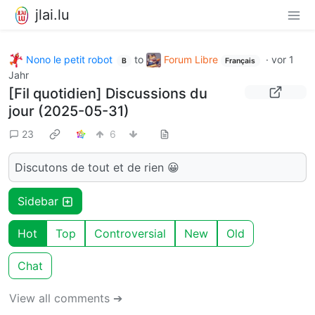
jlai.lu
Nono le petit robot
to
Forum Libre
·
vor 1
B
Français
Jahr
[Fil quotidien] Discussions du
jour (2025-05-31)
23
6
Discutons de tout et de rien 😀
Sidebar
Hot
Top
Controversial
New
Old
Chat
View all comments ➔