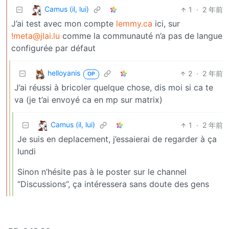
Camus (il, lui)
1
·
2 年前
J’ai test avec mon compte
lemmy.ca
ici, sur
!meta@jlai.lu
comme la communauté n’a pas de langue
configurée par défaut
helloyanis
2
·
2 年前
OP
J’ai réussi à bricoler quelque chose, dis moi si ca te
va (je t’ai envoyé ca en mp sur matrix)
Camus (il, lui)
1
·
2 年前
Je suis en deplacement, j’essaierai de regarder à ça
lundi
Sinon n’hésite pas à le poster sur le channel
“Discussions”, ça intéressera sans doute des gens