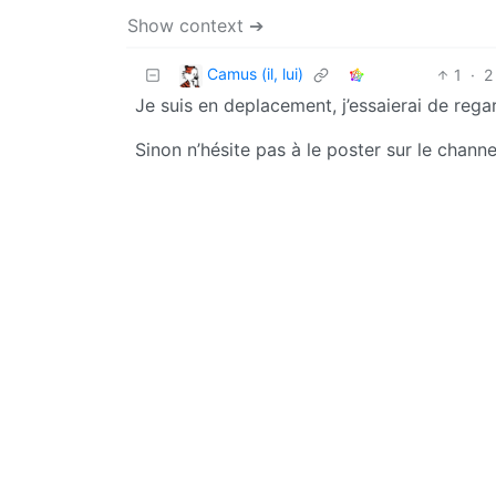
Show context ➔
Camus (il, lui)
1
·
2
Je suis en deplacement, j’essaierai de rega
Sinon n’hésite pas à le poster sur le chann