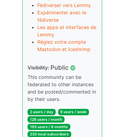
Fédiverser vers Lemmy
Expérimenter avec le
fédiverse
Les apps et interfaces de
Lemmy
Réglez votre compte
Mastodon et Iceshrimp
Public
Visibility:
This community can be
federated to other instances
and be posted/commented in
by their users.
2 users / day
9 users / week
129 users / month
193 users / 6 months
230 local subscribers