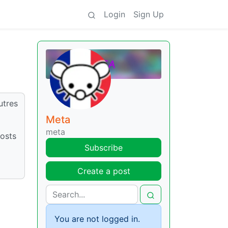
Login
Sign Up
utres
Meta
meta
posts
Subscribe
Create a post
You are not logged in.