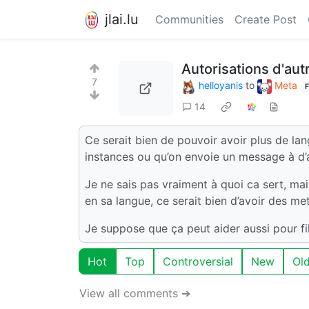
jlai.lu
Communities
Create Post
Autorisations d'aut
7
helloyanis
to
Meta
F
14
Ce serait bien de pouvoir avoir plus de lan
instances ou qu’on envoie un message à d’au
Je ne sais pas vraiment à quoi ca sert, ma
en sa langue, ce serait bien d’avoir des m
Je suppose que ça peut aider aussi pour filt
Hot
Top
Controversial
New
Ol
View all comments ➔