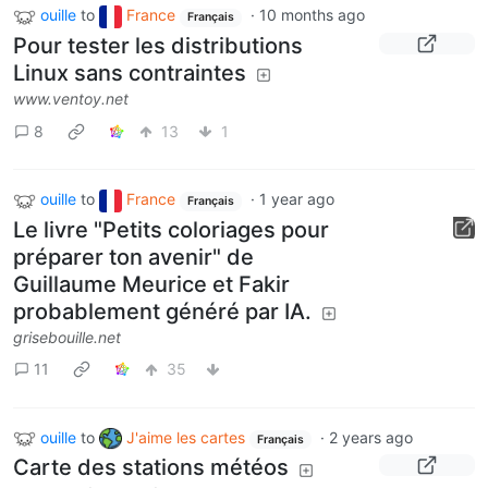
ouille
to
France
·
10 months ago
Français
Pour tester les distributions
Linux sans contraintes
www.ventoy.net
8
13
1
ouille
to
France
·
1 year ago
Français
Le livre "Petits coloriages pour
préparer ton avenir" de
Guillaume Meurice et Fakir
probablement généré par IA.
grisebouille.net
11
35
ouille
to
J'aime les cartes
·
2 years ago
Français
Carte des stations météos