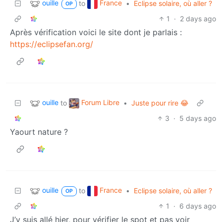
ouille
France
to
•
Eclipse solaire, où aller ?
OP
1
·
2 days ago
Après vérification voici le site dont je parlais :
https://eclipsefan.org/
ouille
Forum Libre
to
•
Juste pour rire 😂
3
·
5 days ago
Yaourt nature ?
ouille
France
to
•
Eclipse solaire, où aller ?
OP
1
·
6 days ago
J’y suis allé hier, pour vérifier le spot et pas voir