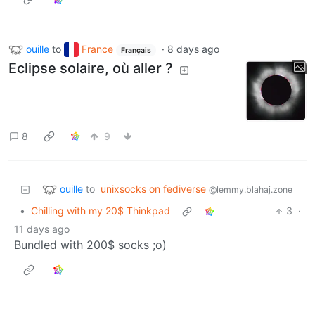
ouille
to
France
·
8 days ago
Français
Eclipse solaire, où aller ?
8
9
ouille
to
unixsocks on fediverse
@lemmy.blahaj.zone
•
Chilling with my 20$ Thinkpad
3
·
11 days ago
Bundled with 200$ socks ;o)