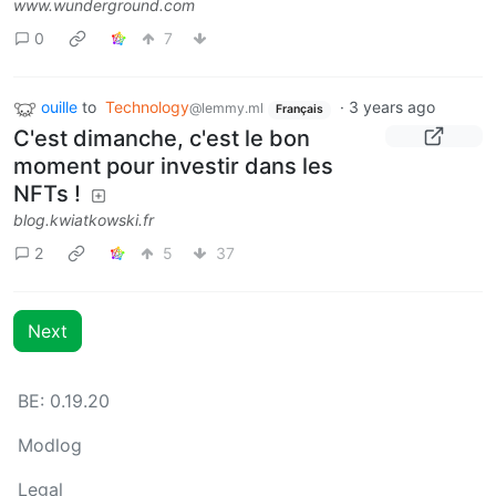
www.wunderground.com
0
7
ouille
to
Technology
·
3 years ago
@lemmy.ml
Français
C'est dimanche, c'est le bon
moment pour investir dans les
NFTs !
blog.kwiatkowski.fr
2
5
37
Next
BE: 0.19.20
Modlog
Legal