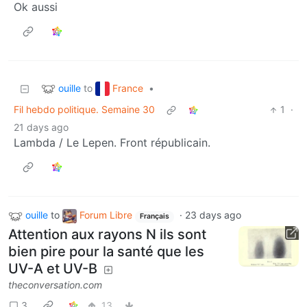
Ok aussi
ouille
France
to
•
Fil hebdo politique. Semaine 30
1
·
21 days ago
Lambda / Le Lepen. Front républicain.
ouille
to
Forum Libre
·
23 days ago
Français
Attention aux rayons N ils sont
bien pire pour la santé que les
UV-A et UV-B
theconversation.com
3
13