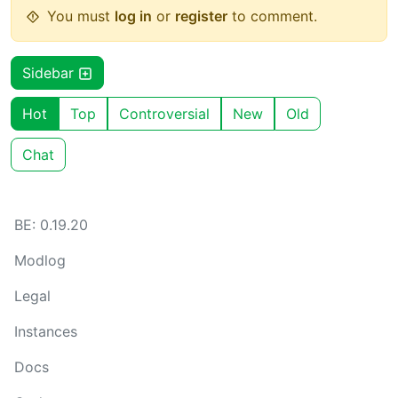
You must
log in
or
register
to comment.
Sidebar
Hot
Top
Controversial
New
Old
Chat
BE: 0.19.20
Modlog
Legal
Instances
Docs