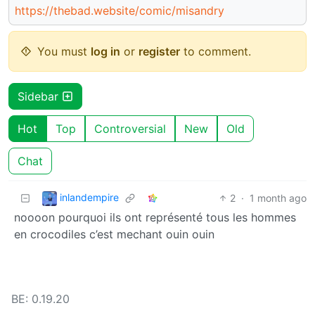
https://thebad.website/comic/misandry
You must
log in
or
register
to comment.
Sidebar
Hot
Top
Controversial
New
Old
Chat
inlandempire
2
·
1 month ago
noooon pourquoi ils ont représenté tous les hommes
en crocodiles c’est mechant ouin ouin
BE: 0.19.20