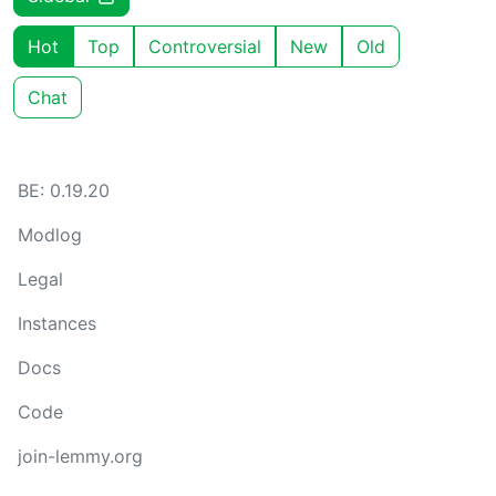
Hot
Top
Controversial
New
Old
Chat
BE: 0.19.20
Modlog
Legal
Instances
Docs
Code
join-lemmy.org