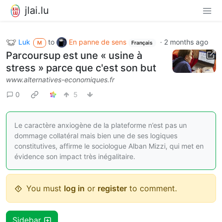
jlai.lu
Luk
to
En panne de sens
·
2 months ago
M
Français
Parcoursup est une « usine à
stress » parce que c'est son but
www.alternatives-economiques.fr
0
5
Le caractère anxiogène de la plateforme n’est pas un
dommage collatéral mais bien une de ses logiques
constitutives, affirme le sociologue Alban Mizzi, qui met en
évidence son impact très inégalitaire.
You must
log in
or
register
to comment.
Sidebar