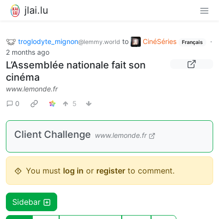
jlai.lu
troglodyte_mignon
to
CinéSéries
·
@lemmy.world
Français
2 months ago
L’Assemblée nationale fait son
cinéma
www.lemonde.fr
0
5
Client Challenge
www.lemonde.fr
You must
log in
or
register
to comment.
Sidebar