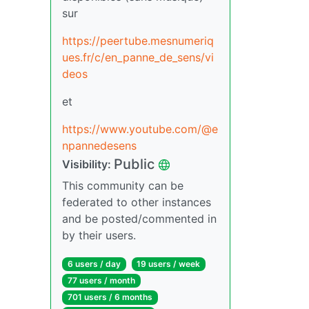
sur
https://peertube.mesnumeriq
ues.fr/c/en_panne_de_sens/vi
deos
et
https://www.youtube.com/@e
npannedesens
Public
Visibility:
This community can be
federated to other instances
and be posted/commented in
by their users.
6 users / day
19 users / week
77 users / month
701 users / 6 months