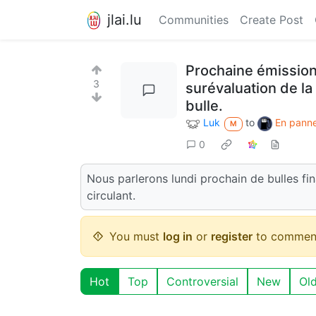
jlai.lu
Communities
Create Post
Prochaine émission 
3
surévaluation de la
bulle.
Luk
to
En panne
M
0
Nous parlerons lundi prochain de bulles fin
circulant.
You must
log in
or
register
to commen
Hot
Top
Controversial
New
Ol