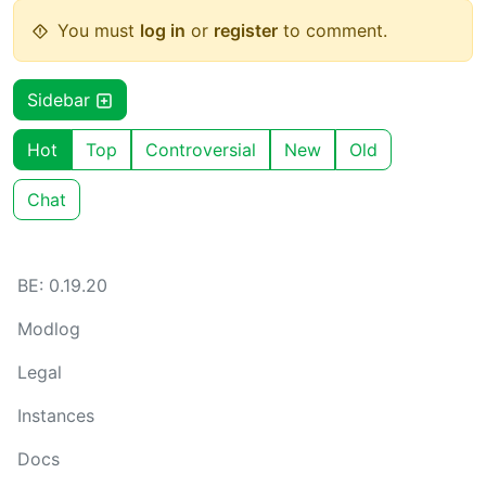
You must
log in
or
register
to comment.
Sidebar
Hot
Top
Controversial
New
Old
Chat
BE: 0.19.20
Modlog
Legal
Instances
Docs