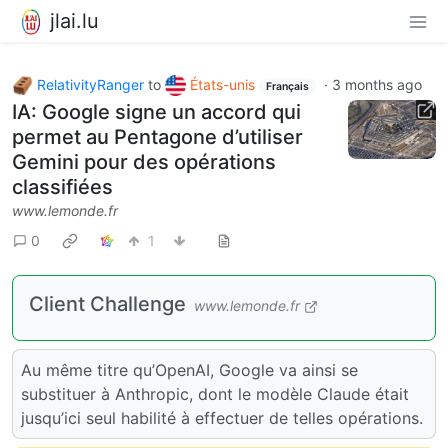
jlai.lu
RelativityRanger
to
États-unis
·
3 months ago
Français
IA: Google signe un accord qui
permet au Pentagone d’utiliser
Gemini pour des opérations
classifiées
www.lemonde.fr
0
1
Client Challenge
www.lemonde.fr
Au même titre qu’OpenAI, Google va ainsi se
substituer à Anthropic, dont le modèle Claude était
jusqu’ici seul habilité à effectuer de telles opérations.