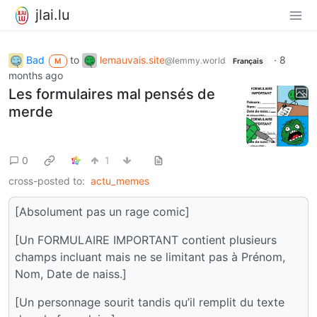
jlai.lu
Bad
to
lemauvais.site
·
8
@lemmy.world
M
Français
months ago
Les formulaires mal pensés de
merde
0
1
cross-posted to:
actu_memes
[Absolument pas un rage comic]
[Un FORMULAIRE IMPORTANT contient plusieurs
champs incluant mais ne se limitant pas à Prénom,
Nom, Date de naiss.]
[Un personnage sourit tandis qu’il remplit du texte