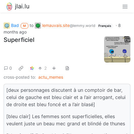
jlai.lu
Bad
to
lemauvais.site
·
8
@lemmy.world
M
Français
months ago
Superficiel
0
2
cross-posted to:
actu_memes
[deux personnages discutent à un comptoir de bar,
celui de gauche est bleu clair et a l’air arrogant, celui
de droite est bleu foncé et a l’air blasé]
[bleu clair] Les femmes sont superficielles, elles
veulent juste un beau mec grand et blindé de thunes