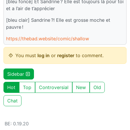
[bleu foncé] Et Sandrine ? Elle est toujours là pour toi
et a l’air de t’apprécier
[bleu clair] Sandrine ?! Elle est grosse moche et
pauvre !
https://thebad.website/comic/shallow
You must
log in
or
register
to comment.
Sidebar
Hot
Top
Controversial
New
Old
Chat
BE: 0.19.20