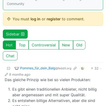
Community
You must
log in
or
register
to comment.
Sidebar
Hot
Top
Controversial
New
Old
Chat
Pommes_für_dein_Balg
32
·
@feddit.org
9 months ago
Das gleiche Prinzip wie bei so vielen Produkten:
Es gibt einen traditionellen Anbieter, nicht billig
aber angemessen und mit super Qualität.
Es entstehen billige Alternativen, aber die sind