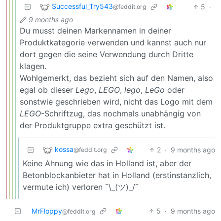
Successful_Try543
5
·
@feddit.org
9 months ago
Du musst deinen Markennamen in deiner
Produktkategorie verwenden und kannst auch nur
dort gegen die seine Verwendung durch Dritte
klagen.
Wohlgemerkt, das bezieht sich auf den Namen, also
egal ob dieser
Lego
,
LEGO
,
lego
,
LeGo
oder
sonstwie geschrieben wird, nicht das Logo mit dem
LEGO
-Schriftzug, das nochmals unabhängig von
der Produktgruppe extra geschützt ist.
kossa
2
·
9 months ago
@feddit.org
Keine Ahnung wie das in Holland ist, aber der
Betonblockanbieter hat in Holland (erstinstanzlich,
vermute ich) verloren ¯\_(ツ)_/¯
MrFloppy
5
·
9 months ago
@feddit.org