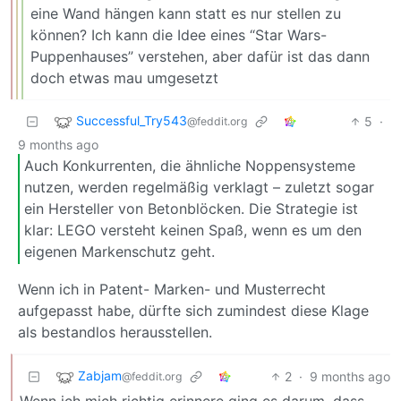
eine Wand hängen kann statt es nur stellen zu
können? Ich kann die Idee eines “Star Wars-
Puppenhauses” verstehen, aber dafür ist das dann
doch etwas mau umgesetzt
Successful_Try543
5
·
@feddit.org
9 months ago
Auch Konkurrenten, die ähnliche Noppensysteme
nutzen, werden regelmäßig verklagt – zuletzt sogar
ein Hersteller von Betonblöcken. Die Strategie ist
klar: LEGO versteht keinen Spaß, wenn es um den
eigenen Markenschutz geht.
Wenn ich in Patent- Marken- und Musterrecht
aufgepasst habe, dürfte sich zumindest diese Klage
als bestandlos herausstellen.
Zabjam
2
·
9 months ago
@feddit.org
Wenn ich mich richtig erinnere ging es darum, dass