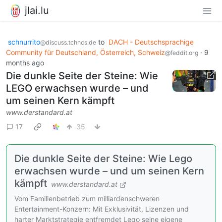
jlai.lu
schnurrito
to
DACH - Deutschsprachige
@discuss.tchncs.de
Community für Deutschland, Österreich, Schweiz
·
9
@feddit.org
months ago
Die dunkle Seite der Steine: Wie
LEGO erwachsen wurde – und
um seinen Kern kämpft
www.derstandard.at
17
35
Die dunkle Seite der Steine: Wie Lego
erwachsen wurde – und um seinen Kern
kämpft
www.derstandard.at
Vom Familienbetrieb zum milliardenschweren
Entertainment-Konzern: Mit Exklusivität, Lizenzen und
harter Marktstrategie entfremdet Lego seine eigene