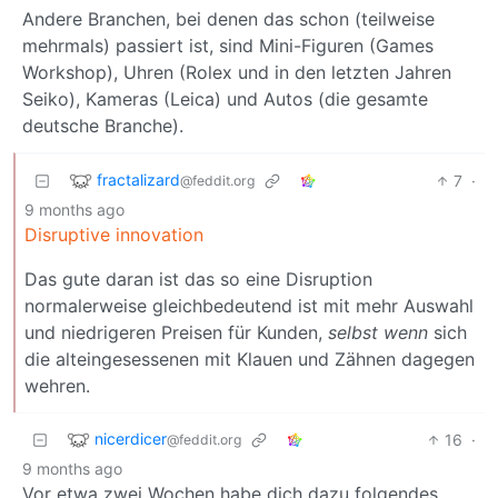
Andere Branchen, bei denen das schon (teilweise
mehrmals) passiert ist, sind Mini-Figuren (Games
Workshop), Uhren (Rolex und in den letzten Jahren
Seiko), Kameras (Leica) und Autos (die gesamte
deutsche Branche).
fractalizard
7
·
@feddit.org
9 months ago
Disruptive innovation
Das gute daran ist das so eine Disruption
normalerweise gleichbedeutend ist mit mehr Auswahl
und niedrigeren Preisen für Kunden,
selbst wenn
sich
die alteingesessenen mit Klauen und Zähnen dagegen
wehren.
nicerdicer
16
·
@feddit.org
9 months ago
Vor etwa zwei Wochen habe dich dazu folgendes