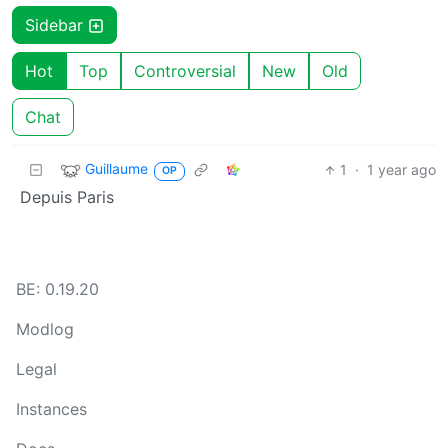
Sidebar
Hot
Top
Controversial
New
Old
Chat
Guillaume
1
·
1 year ago
OP
Depuis Paris
BE: 0.19.20
Modlog
Legal
Instances