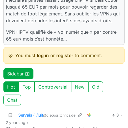
méchants pirates faisant usage d’IPTV si cela coute
jusqu’à 65 EUR par mois pour pouvoir regarder des
match de foot légalement. Sans oublier les VPNs qui
devraient défendre les intérêts des ayants droits.
VPN+IPTV qualifié de « vol numérique » par contre
65 eur/ mois c’est honnête…
You must
log in
or
register
to comment.
Sidebar
Hot
Top
Controversial
New
Old
Chat
Servais (il/lui)
3
·
@discuss.tchncs.de
2 years ago