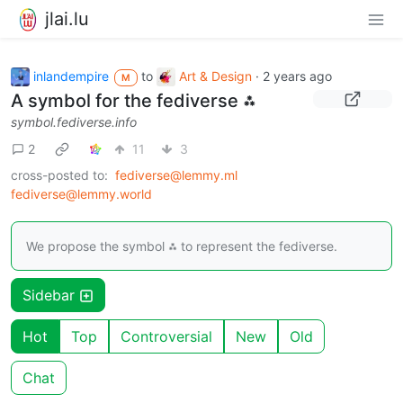
jlai.lu
inlandempire
to
Art & Design
·
2 years ago
M
A symbol for the fediverse ⁂
symbol.fediverse.info
2
11
3
cross-posted to:
fediverse@lemmy.ml
fediverse@lemmy.world
We propose the symbol ⁂ to represent the fediverse.
Sidebar
Hot
Top
Controversial
New
Old
Chat