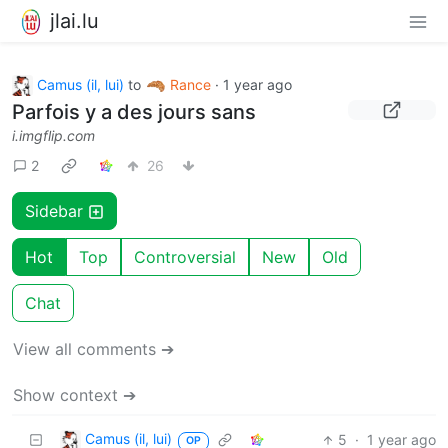
jlai.lu
Camus (il, lui)
to
Rance
·
1 year ago
Parfois y a des jours sans
i.imgflip.com
2
26
Sidebar
Hot
Top
Controversial
New
Old
Chat
View all comments ➔
Show context ➔
Camus (il, lui)
5
·
1 year ago
OP