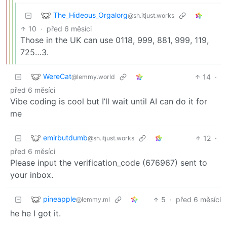
The_Hideous_Orgalorg
@sh.itjust.works
10
·
před 6 měsíci
Those in the UK can use 0118, 999, 881, 999, 119,
725…3.
WereCat
14
·
@lemmy.world
před 6 měsíci
Vibe coding is cool but I’ll wait until AI can do it for
me
emirbutdumb
12
·
@sh.itjust.works
před 6 měsíci
Please input the verification_code (676967) sent to
your inbox.
pineapple
5
·
před 6 měsíci
@lemmy.ml
he he I got it.