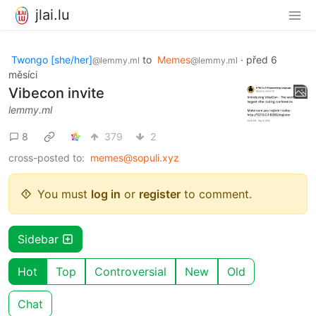
jlai.lu
Twongo [she/her]
to
Memes
·
před 6
@lemmy.ml
@lemmy.ml
měsíci
Vibecon invite
lemmy.ml
8
379
2
cross-posted to:
memes@sopuli.xyz
You must
log in
or
register
to comment.
Sidebar
Hot
Top
Controversial
New
Old
Chat