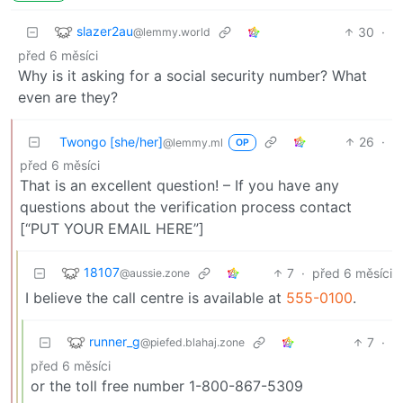
slazer2au
30
·
@lemmy.world
před 6 měsíci
Why is it asking for a social security number? What
even are they?
Twongo [she/her]
26
·
@lemmy.ml
OP
před 6 měsíci
That is an excellent question! – If you have any
questions about the verification process contact
[“PUT YOUR EMAIL HERE”]
18107
7
·
před 6 měsíci
@aussie.zone
I believe the call centre is available at
555-0100
.
runner_g
7
·
@piefed.blahaj.zone
před 6 měsíci
or the toll free number 1-800-867-5309