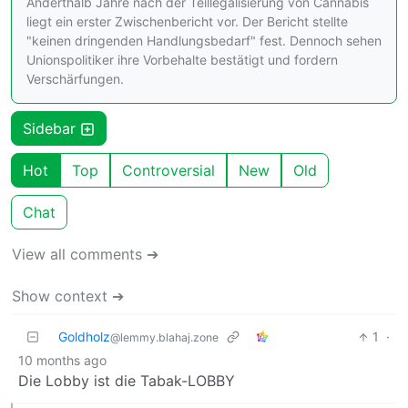
Anderthalb Jahre nach der Teillegalisierung von Cannabis
liegt ein erster Zwischenbericht vor. Der Bericht stellte
"keinen dringenden Handlungsbedarf" fest. Dennoch sehen
Unionspolitiker ihre Vorbehalte bestätigt und fordern
Verschärfungen.
Sidebar
Hot
Top
Controversial
New
Old
Chat
View all comments ➔
Show context ➔
Goldholz
1
·
@lemmy.blahaj.zone
10 months ago
Die Lobby ist die Tabak-LOBBY