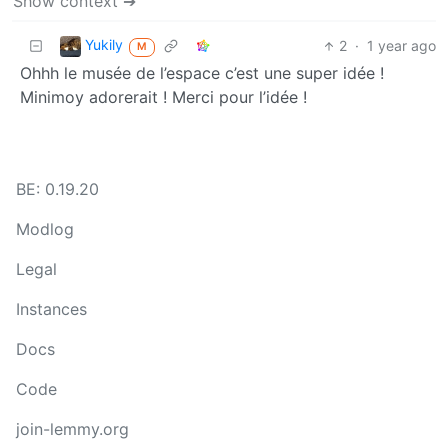
Show context ➔
Yukily
2
·
1 year ago
M
Ohhh le musée de l’espace c’est une super idée !
Minimoy adorerait ! Merci pour l’idée !
BE: 0.19.20
Modlog
Legal
Instances
Docs
Code
join-lemmy.org