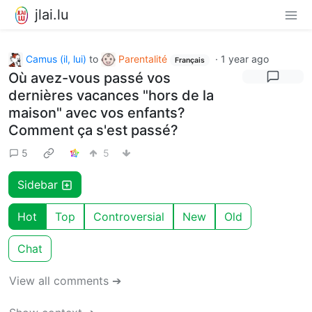
jlai.lu
Camus (il, lui)
to
Parentalité
·
1 year ago
Français
Où avez-vous passé vos
dernières vacances "hors de la
maison" avec vos enfants?
Comment ça s'est passé?
5
5
Sidebar
Hot
Top
Controversial
New
Old
Chat
View all comments ➔