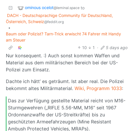
ominous ocelot
to
@leminal.space
DACH - Deutschsprachige Community für Deutschland,
Österreich, Schweiz
@feddit.org
•
Baum oder Polizist? Tarn-Trick erwischt 74 Fahrer mit Handy
am Steuer
10
1
·
5 days ago
Nur konsequent. :) Auch sonst kommen Waffen und
Material aus dem militärischen Bereich bei der US-
Polizei zum Einsatz.
Dachte ich hätt’ es geträumt. Ist aber real. Die Polizei
bekommt altes Militärmaterial.
Wiki, Programm 1033
:
Das zur Verfügung gestellte Material reicht von M16-
Sturmgewehren („RIFLE 5.56-MM, M16“ seit 1967
Ordonnanzwaffe der US-Streitkräfte) bis zu
geschützten Armeefahrzeugen (Mine Resistant
Ambush Protected Vehicles, MRAPs).