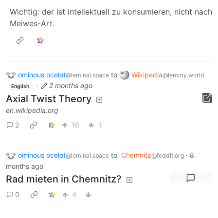
Wichtig: der ist intellektuell zu konsumieren, nicht nach
Meiwes-Art.
ominous ocelot
to
Wikipedia
@leminal.space
@lemmy.world
·
2 months ago
English
Axial Twist Theory
en.wikipedia.org
2
16
1
ominous ocelot
to
Chemnitz
·
8
@leminal.space
@feddit.org
months ago
Rad mieten in Chemnitz?
0
4