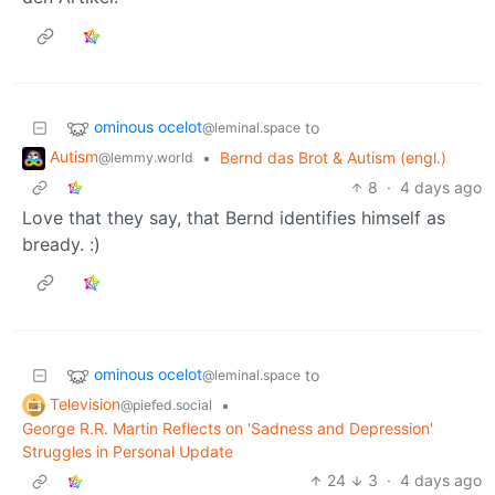
ominous ocelot
to
@leminal.space
Autism
•
Bernd das Brot & Autism (engl.)
@lemmy.world
8
·
4 days ago
Love that they say, that Bernd identifies himself as
bready. :)
ominous ocelot
to
@leminal.space
Television
•
@piefed.social
George R.R. Martin Reflects on 'Sadness and Depression'
Struggles in Personal Update
24
3
·
4 days ago