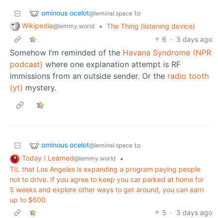
ominous ocelot
to
@leminal.space
Wikipedia
•
The Thing (listening device)
@lemmy.world
6
·
3 days ago
Somehow I’m reminded of the
Havana Syndrome (NPR
podcast)
where one explanation attempt is RF
immissions from an outside sender. Or the
radio tooth
(yt)
mystery.
ominous ocelot
to
@leminal.space
Today I Learned
•
@lemmy.world
TIL that Los Angeles is expanding a program paying people
not to drive. If you agree to keep you car parked at home for
5 weeks and explore other ways to get around, you can earn
up to $600
5
·
3 days ago