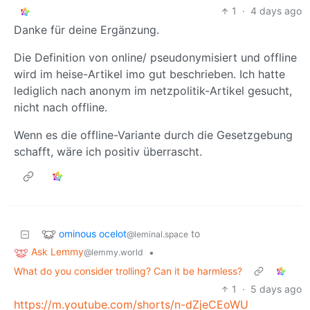
1
·
4 days ago
Danke für deine Ergänzung.
Die Definition von online/ pseudonymisiert und offline
wird im heise-Artikel imo gut beschrieben. Ich hatte
lediglich nach anonym im netzpolitik-Artikel gesucht,
nicht nach offline.
Wenn es die offline-Variante durch die Gesetzgebung
schafft, wäre ich positiv überrascht.
ominous ocelot
to
@leminal.space
Ask Lemmy
•
@lemmy.world
What do you consider trolling? Can it be harmless?
1
·
5 days ago
https://m.youtube.com/shorts/n-dZjeCEoWU