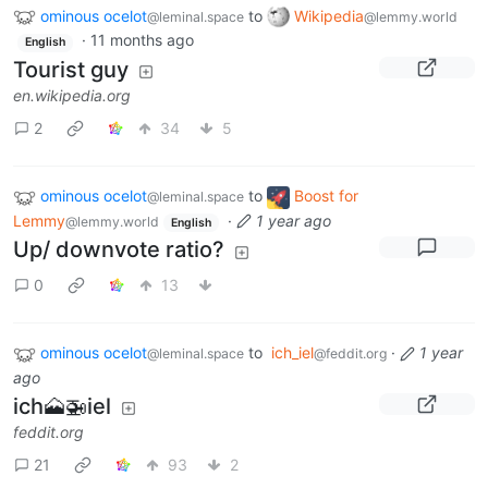
ominous ocelot
to
Wikipedia
@leminal.space
@lemmy.world
·
11 months ago
English
Tourist guy
en.wikipedia.org
2
34
5
ominous ocelot
to
Boost for
@leminal.space
Lemmy
·
1 year ago
@lemmy.world
English
Up/ downvote ratio?
0
13
ominous ocelot
to
ich_iel
·
1 year
@leminal.space
@feddit.org
ago
ich🗻🚁iel
feddit.org
21
93
2