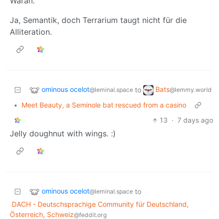
Waran.
Ja, Semantik, doch Terrarium taugt nicht für die
Alliteration.
ominous ocelot
Bats
to
@leminal.space
@lemmy.world
•
Meet Beauty, a Seminole bat rescued from a casino
13
·
7 days ago
Jelly doughnut with wings. :)
ominous ocelot
to
@leminal.space
DACH - Deutschsprachige Community für Deutschland,
Österreich, Schweiz
@feddit.org