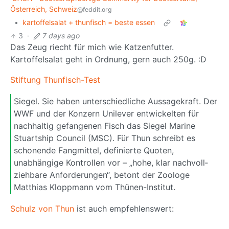
Österreich, Schweiz
@feddit.org
•
kartoffelsalat + thunfisch = beste essen
3
·
7 days ago
Das Zeug riecht für mich wie Katzenfutter.
Kartoffelsalat geht in Ordnung, gern auch 250g. :D
Stiftung Thunfisch-Test
Siegel. Sie haben unterschiedliche Aussagekraft. Der
WWF und der Konzern Unilever entwickelten für
nach­haltig gefangenen Fisch das Siegel Marine
Stuart­ship Council (MSC). Für Thun schreibt es
schonende Fang­mittel, definierte Quoten,
unabhängige Kontrollen vor – „hohe, klar nach­voll­
zieh­bare Anforderungen“, betont der Zoologe
Matthias Klopp­mann vom Thünen-Institut.
Schulz von Thun
ist auch empfehlenswert: