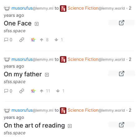
musorufus
to
Science Fiction
·
2
@lemmy.ml
@lemmy.world
years ago
One Face
sfss.space
0
8
1
musorufus
to
Science Fiction
·
2
@lemmy.ml
@lemmy.world
years ago
On my father
sfss.space
0
11
1
musorufus
to
Science Fiction
·
2
@lemmy.ml
@lemmy.world
years ago
On the art of reading
sfss.space