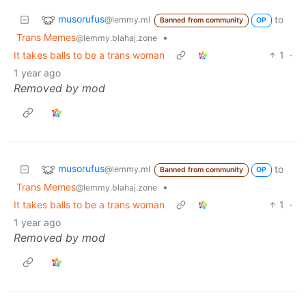
musorufus
to
@lemmy.ml
Banned from community
OP
Trans Memes
•
@lemmy.blahaj.zone
It takes balls to be a trans woman
1
·
1 year ago
Removed by mod
musorufus
to
@lemmy.ml
Banned from community
OP
Trans Memes
•
@lemmy.blahaj.zone
It takes balls to be a trans woman
1
·
1 year ago
Removed by mod