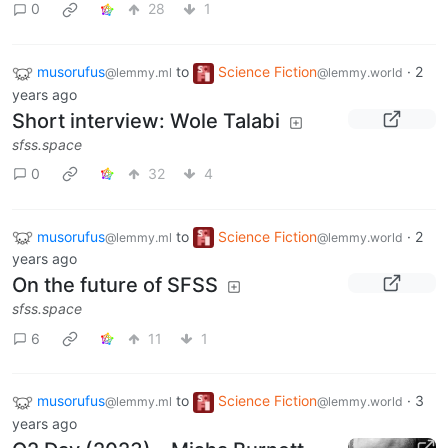
0
28
1
musorufus
to
Science Fiction
·
2
@lemmy.ml
@lemmy.world
years ago
Short interview: Wole Talabi
sfss.space
0
32
4
musorufus
to
Science Fiction
·
2
@lemmy.ml
@lemmy.world
years ago
On the future of SFSS
sfss.space
6
11
1
musorufus
to
Science Fiction
·
3
@lemmy.ml
@lemmy.world
years ago