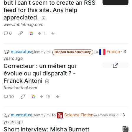
but I can't seem to create an RSS
feed for this site. Any help
appreciated.
www.tabletmag.com
0
1
musorufus
to
France
·
3
@lemmy.ml
Banned from community
years ago
Correcteur : un métier qui
évolue ou qui disparaît ? -
Franck Antoni
franckantoni.com
10
15
musorufus
to
Science Fiction
·
3
@lemmy.ml
@lemmy.world
years ago
Short interview: Misha Burnett