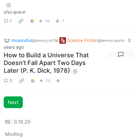
sfss.space
1
16
1
musorufus
to
Science Fiction
·
3
@lemmy.ml
@lemmy.world
years ago
How to Build a Universe That
Doesn’t Fall Apart Two Days
Later (P. K. Dick, 1978)
5
74
Next
BE: 0.19.20
Modlog