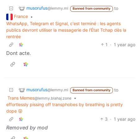
musorufus
to
@lemmy.ml
Banned from community
France
•
WhatsApp, Telegram et Signal, c'est terminé : les agents
publics devront utiliser la messagerie de l'État Tchap dès la
rentrée
1
·
1 year ago
Dont acte.
musorufus
to
@lemmy.ml
Banned from community
Trans Memes
•
@lemmy.blahaj.zone
effortlessly pissing off transphobes by breathing is pretty
dope 😜
3
·
1 year ago
Removed by mod