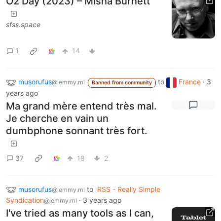
O2 Day (2023) – Misha Burnett
sfss.space
1
14
musorufus
to
France
·
3
@lemmy.ml
Banned from community
years ago
Ma grand mère entend très mal.
Je cherche en vain un
dumbphone sonnant très fort.
37
18
2
musorufus
to
RSS - Really Simple
@lemmy.ml
Syndication
·
3 years ago
@lemmy.ml
I've tried as many tools as I can,