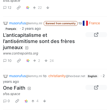
sfss.space
12
22
musorufus
to
France
@lemmy.ml
Banned from community
·
2 years ago
Français
L’anticapitalisme et
l’antisémitisme sont des frères
jumeaux
www.contrepoints.org
10
2
24
musorufus
to
christianity
·
2
@lemmy.ml
@hexbear.net
English
years ago
One Faith
sfss.space
0
4