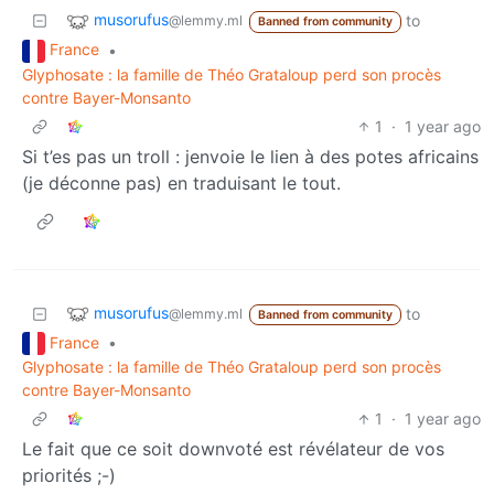
musorufus
to
@lemmy.ml
Banned from community
France
•
Glyphosate : la famille de Théo Grataloup perd son procès
contre Bayer-Monsanto
1
·
1 year ago
Si t’es pas un troll : jenvoie le lien à des potes africains
(je déconne pas) en traduisant le tout.
musorufus
to
@lemmy.ml
Banned from community
France
•
Glyphosate : la famille de Théo Grataloup perd son procès
contre Bayer-Monsanto
1
·
1 year ago
Le fait que ce soit downvoté est révélateur de vos
priorités ;-)