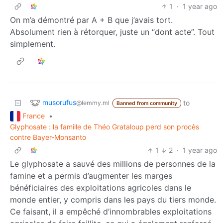
1
·
1 year ago
On m’a démontré par A + B que j’avais tort.
Absolument rien à rétorquer, juste un “dont acte”. Tout
simplement.
musorufus
to
@lemmy.ml
Banned from community
France
•
Glyphosate : la famille de Théo Grataloup perd son procès
contre Bayer-Monsanto
1
2
·
1 year ago
Le glyphosate a sauvé des millions de personnes de la
famine et a permis d’augmenter les marges
bénéficiaires des exploitations agricoles dans le
monde entier, y compris dans les pays du tiers monde.
Ce faisant, il a empêché d’innombrables exploitations