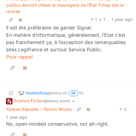
publics devront utiliser la messagerie de l'État Tchap dès la
rentrée
1
1
·
1 year ago
Il eût été préférable de garder Signal.
En matière d’informatique, généralement, l’Etat c’est
pas franchement ça, à l’exception des remarquables
sites Legifrance et surtout Service Public.
Pour rappel
musorufus
to
@lemmy.ml
OP
Science Fiction
•
@lemmy.world
Yankee Republic – Fenton Woods
2
·
1 year ago
No, open-minded conservative, not alt-right.