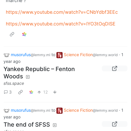
marché ?
https://www.youtube.com/watch?v=CNbYdbf3EEc
https://www.youtube.com/watch?v=IYO3tOqDISE
musorufus
to
Science Fiction
·
1
@lemmy.ml
@lemmy.world
year ago
Yankee Republic – Fenton
Woods
sfss.space
3
12
musorufus
to
Science Fiction
·
1
@lemmy.ml
@lemmy.world
year ago
The end of SFSS