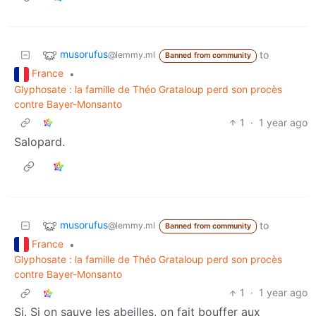
musorufus
to
@lemmy.ml
Banned from community
France
•
Glyphosate : la famille de Théo Grataloup perd son procès
contre Bayer-Monsanto
1
·
1 year ago
Salopard.
musorufus
to
@lemmy.ml
Banned from community
France
•
Glyphosate : la famille de Théo Grataloup perd son procès
contre Bayer-Monsanto
1
·
1 year ago
Si. Si on sauve les abeilles, on fait bouffer aux