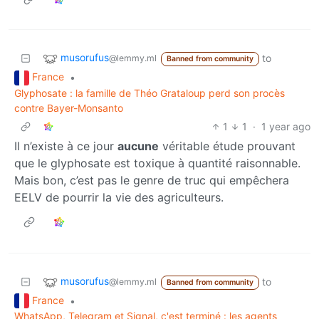
musorufus
to
@lemmy.ml
Banned from community
France
•
Glyphosate : la famille de Théo Grataloup perd son procès
contre Bayer-Monsanto
1
1
·
1 year ago
Il n’existe à ce jour
aucune
véritable étude prouvant
que le glyphosate est toxique à quantité raisonnable.
Mais bon, c’est pas le genre de truc qui empêchera
EELV de pourrir la vie des agriculteurs.
musorufus
to
@lemmy.ml
Banned from community
France
•
WhatsApp, Telegram et Signal, c'est terminé : les agents