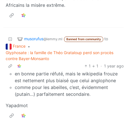
Africains la misère extrême.
musorufus
to
@lemmy.ml
Banned from community
France
•
Glyphosate : la famille de Théo Grataloup perd son procès
contre Bayer-Monsanto
1
1
·
1 year ago
en bonne partie réfuté, mais le wikipedia frouze
est nettement plus biaisé que celui anglophone
comme pour les abeilles, c’est, évidemment
(putain…) parfaitement secondaire.
Yapadmot