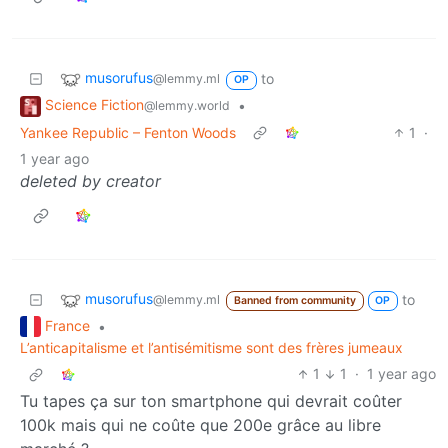
musorufus
to
@lemmy.ml
OP
Science Fiction
•
@lemmy.world
Yankee Republic – Fenton Woods
1
·
1 year ago
deleted by creator
musorufus
to
@lemmy.ml
Banned from community
OP
France
•
L’anticapitalisme et l’antisémitisme sont des frères jumeaux
1
1
·
1 year ago
Tu tapes ça sur ton smartphone qui devrait coûter
100k mais qui ne coûte que 200e grâce au libre