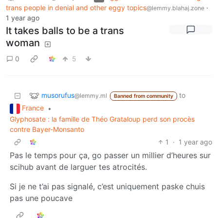
trans people in denial and other eggy topics
·
@lemmy.blahaj.zone
1 year ago
It takes balls to be a trans
woman
0
5
musorufus
to
@lemmy.ml
Banned from community
France
•
Glyphosate : la famille de Théo Grataloup perd son procès
contre Bayer-Monsanto
1
·
1 year ago
Pas le temps pour ça, go passer un millier d’heures sur
scihub avant de larguer tes atrocités.
Si je ne t’ai pas signalé, c’est uniquement paske chuis
pas une poucave