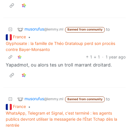
musorufus
to
@lemmy.ml
Banned from community
France
•
Glyphosate : la famille de Théo Grataloup perd son procès
contre Bayer-Monsanto
1
1
·
1 year ago
Yapadmot, ou alors tes un troll marrant droitard.
musorufus
to
@lemmy.ml
Banned from community
France
•
WhatsApp, Telegram et Signal, c'est terminé : les agents
publics devront utiliser la messagerie de l'État Tchap dès la
rentrée