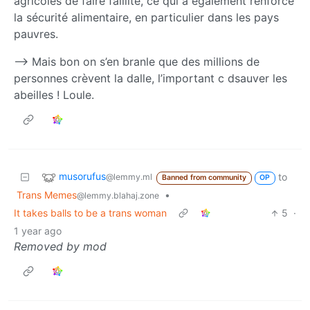
agricoles de faire faillite, ce qui a également renforcé
la sécurité alimentaire, en particulier dans les pays
pauvres.
–> Mais bon on s’en branle que des millions de
personnes crèvent la dalle, l’important c dsauver les
abeilles ! Loule.
musorufus
to
@lemmy.ml
Banned from community
OP
Trans Memes
•
@lemmy.blahaj.zone
It takes balls to be a trans woman
5
·
1 year ago
Removed by mod