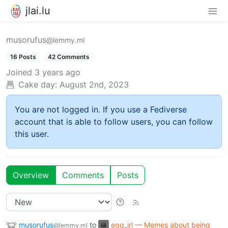
jlai.lu
musorufus
@lemmy.ml
16 Posts
42 Comments
Joined
3 years ago
Cake day:
August 2nd, 2023
You are not logged in. If you use a Fediverse
account that is able to follow users, you can follow
this user.
Overview
Comments
Posts
musorufus
to
egg_irl — Memes about being
@lemmy.ml