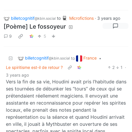
billetcognitif
to
Microfictions
·
3 years ago
@kbin.social
[Poème] Le fossoyeur
9
5
billetcognitif
France
to
•
@kbin.social
Le spiritisme est-il de retour ?
2
1
·
3 years ago
Vers la fin de sa vie, Houdini avait pris l’habitude dans
ses tournées de débunker les “tours” de ceux qui se
prétendaient réellement magiciens. Il envoyait une
assistante en reconnaissance pour repérer les spirites
locaux, elle prenait des notes pendant la
représentation ou la séance et quand Houdini arrivait
en ville, il jouait à Mythbuster en ouverture de ses
spectacles, parfois avec le spirite local dans