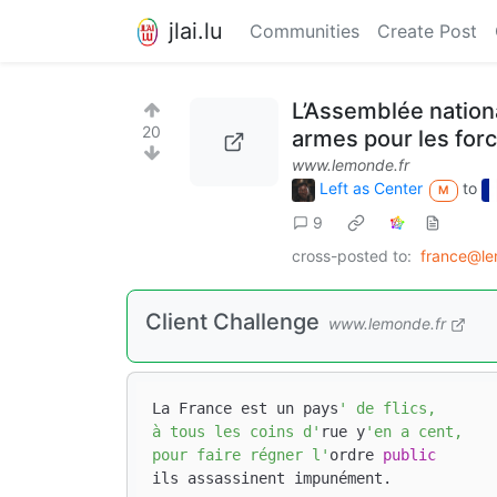
jlai.lu
Communities
Create Post
L’Assemblée nation
20
armes pour les forc
www.lemonde.fr
Left as Center
to
M
9
cross-posted to:
france@le
Client Challenge
www.lemonde.fr
La France est un pays
' de flics,

à tous les coins d'
rue y
'en a cent,

pour faire régner l'
ordre 
public