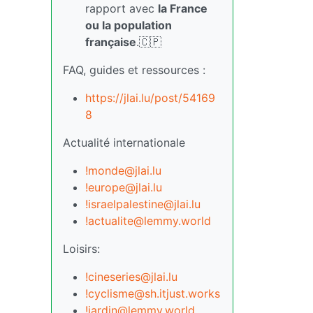
rapport avec
la France
ou la population
française
.🇨🇵
FAQ, guides et ressources :
https://jlai.lu/post/54169
8
Actualité internationale
!monde@jlai.lu
!europe@jlai.lu
!israelpalestine@jlai.lu
!actualite@lemmy.world
Loisirs:
!cineseries@jlai.lu
!cyclisme@sh.itjust.works
!jardin@lemmy.world