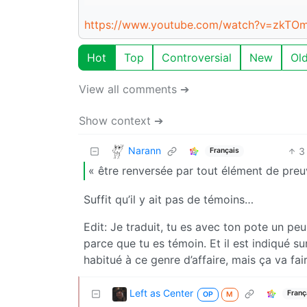
https://www.youtube.com/watch?v=zkTO
Hot
Top
Controversial
New
Ol
View all comments ➔
Show context ➔
Narann
3
Français
« être renversée par tout élément de preu
Suffit qu’il y ait pas de témoins…
Edit: Je traduit, tu es avec ton pote un peu 
parce que tu es témoin. Et il est indiqué s
habitué à ce genre d’affaire, mais ça va fair
Left as Center
Franç
OP
M