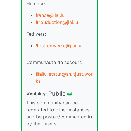
Humour:
!rance@jlai.lu
!trouduction@jlai.lu
Fedivers:
!testfediverse@jlai.lu
Communauté de secours:
!jlailu_statut@sh.itjust.wor
ks
Public
Visibility:
This community can be
federated to other instances
and be posted/commented in
by their users.