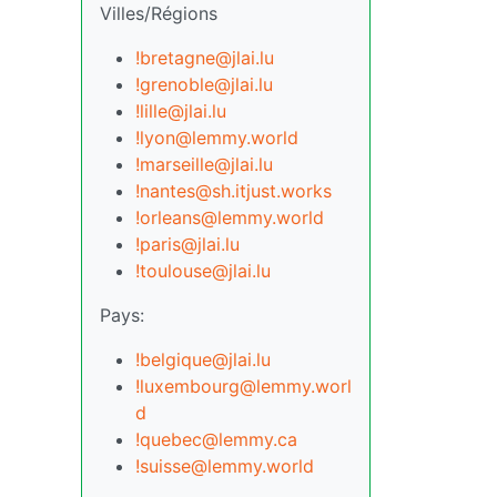
Villes/Régions
!bretagne@jlai.lu
!grenoble@jlai.lu
!lille@jlai.lu
!lyon@lemmy.world
!marseille@jlai.lu
!nantes@sh.itjust.works
!orleans@lemmy.world
!paris@jlai.lu
!toulouse@jlai.lu
Pays:
!belgique@jlai.lu
!luxembourg@lemmy.worl
d
!quebec@lemmy.ca
!suisse@lemmy.world