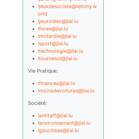
!jeuxdesociete@lemmy.w
orld
!jeuxvideo@jlai.lu
!livres@jlai.lu
!motardie@jlai.lu
!sport@jlai.lu
!technologie@jlai.lu
!tournesol@jlai.lu
Vie Pratique:
!finances@jlai.lu
!moinsdevoitures@jlai.lu
Société:
!antitaff@jlai.lu
!environnement@jlai.lu
!gauchisse@jlai.lu