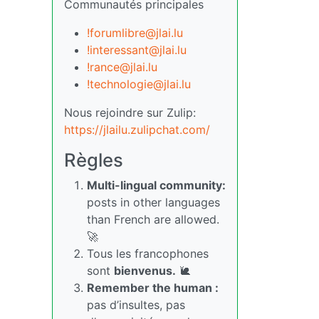
Communautés principales
!forumlibre@jlai.lu
!interessant@jlai.lu
!rance@jlai.lu
!technologie@jlai.lu
Nous rejoindre sur Zulip:
https://jlailu.zulipchat.com/
Règles
Multi-lingual community:
posts in other languages
than French are allowed.
🚀
Tous les francophones
sont
bienvenus.
🐌
Remember the human :
pas d’insultes, pas