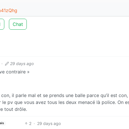
m41zQhg
d
Chat
·
29 days ago
ve contraire »
con, il parle mal et se prends une balle parce qu’il est con, 
ur le pv que vous avez tous les deux menacé là police. On e
e tout drôle.
2
·
29 days ago
ais