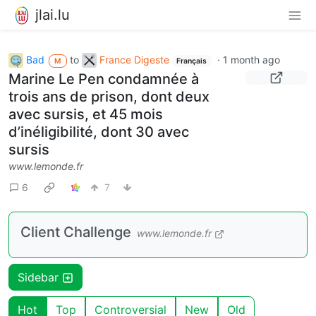
jlai.lu
Bad
to
France Digeste
·
1 month ago
M
Français
Marine Le Pen condamnée à
trois ans de prison, dont deux
avec sursis, et 45 mois
d’inéligibilité, dont 30 avec
sursis
www.lemonde.fr
6
7
Client Challenge
www.lemonde.fr
Sidebar
Hot
Top
Controversial
New
Old