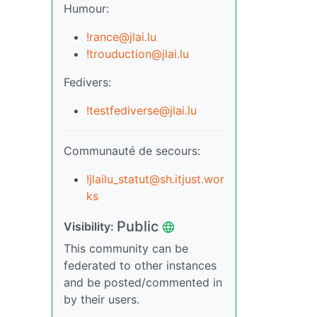
Humour:
!rance@jlai.lu
!trouduction@jlai.lu
Fedivers:
!testfediverse@jlai.lu
Communauté de secours:
!jlailu_statut@sh.itjust.wor
ks
Public
Visibility:
This community can be
federated to other instances
and be posted/commented in
by their users.