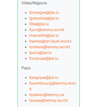
Villes/Régions
!bretagne@jlai.lu
!grenoble@jlai.lu
!lille@jlai.lu
!lyon@lemmy.world
!marseille@jlai.lu
!nantes@sh.itjust.works
!orleans@lemmy.world
!paris@jlai.lu
!toulouse@jlai.lu
Pays:
!belgique@jlai.lu
!luxembourg@lemmy.worl
d
!quebec@lemmy.ca
!suisse@lemmy.world