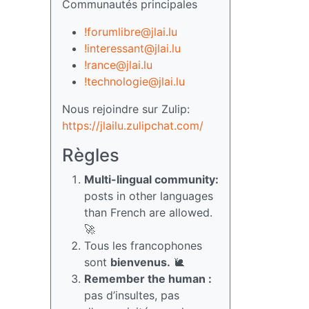
Communautés principales
!forumlibre@jlai.lu
!interessant@jlai.lu
!rance@jlai.lu
!technologie@jlai.lu
Nous rejoindre sur Zulip:
https://jlailu.zulipchat.com/
Règles
Multi-lingual community:
posts in other languages
than French are allowed.
🚀
Tous les francophones
sont
bienvenus.
🐌
Remember the human :
pas d’insultes, pas