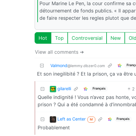
Pour Marine Le Pen, la cour confirme sa c
détournement de fonds publics. « Il appar
de faire respecter les regles plutot que de
Hot
Top
Controversial
New
Ol
View all comments ➔
Valmond
Franç
@lemmy.dbzer0.com
Et son inegilibité ? Et la prison, ça va être
gilarelli
2
Français
Quelle indignité ! Vous n’avez pas honte, 
prison ? Qui a été condamné à d’innombrab
Left as Center
Français
M
Probablement