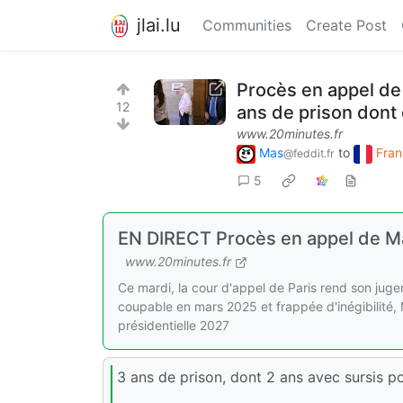
jlai.lu
Communities
Create Post
Procès en appel de
12
ans de prison dont 
www.20minutes.fr
Mas
to
Fran
@feddit.fr
5
EN DIRECT Procès en appel de Ma
www.20minutes.fr
Ce mardi, la cour d'appel de Paris rend son juge
coupable en mars 2025 et frappée d'inégibilité, M
présidentielle 2027
3 ans de prison, dont 2 ans avec sursis p