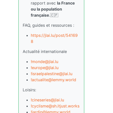
rapport avec
la France
ou la population
française
.🇨🇵
FAQ, guides et ressources :
https://jlai.lu/post/54169
8
Actualité internationale
!monde@jlai.lu
!europe@jlai.lu
!israelpalestine@jlai.lu
!actualite@lemmy.world
Loisirs:
!cineseries@jlai.lu
!cyclisme@sh.itjust.works
!jardin@lemmy.world