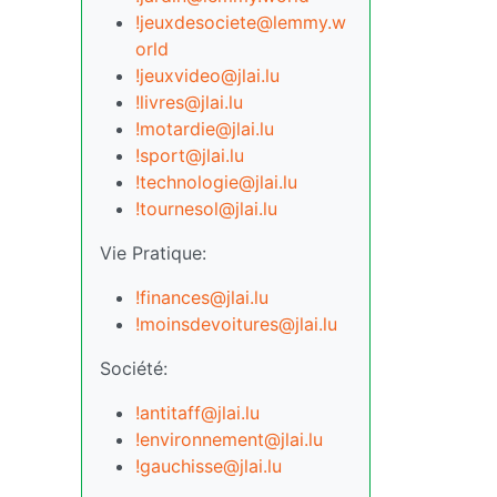
!jeuxdesociete@lemmy.w
orld
!jeuxvideo@jlai.lu
!livres@jlai.lu
!motardie@jlai.lu
!sport@jlai.lu
!technologie@jlai.lu
!tournesol@jlai.lu
Vie Pratique:
!finances@jlai.lu
!moinsdevoitures@jlai.lu
Société:
!antitaff@jlai.lu
!environnement@jlai.lu
!gauchisse@jlai.lu