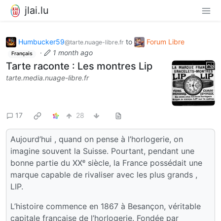
jlai.lu
Humbucker59
to
Forum Libre
@tarte.nuage-libre.fr
·
1 month ago
Français
Tarte raconte : Les montres Lip
tarte.media.nuage-libre.fr
17
28
Aujourd’hui , quand on pense à l’horlogerie, on
imagine souvent la Suisse. Pourtant, pendant une
bonne partie du XXᵉ siècle, la France possédait une
marque capable de rivaliser avec les plus grands ,
LIP.
L’histoire commence en 1867 à Besançon, véritable
capitale française de l’horlogerie. Fondée par