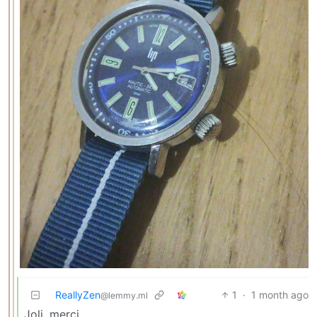
ReallyZen
1
·
1 month ago
@lemmy.ml
Joli, merci.