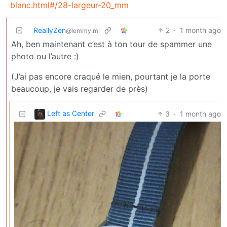
blanc.html#/28-largeur-20_mm
ReallyZen
2
·
1 month ago
@lemmy.ml
Ah, ben maintenant c’est à ton tour de spammer une
photo ou l’autre :)
(J’ai pas encore craqué le mien, pourtant je la porte
beaucoup, je vais regarder de près)
Left as Center
3
·
1 month ago