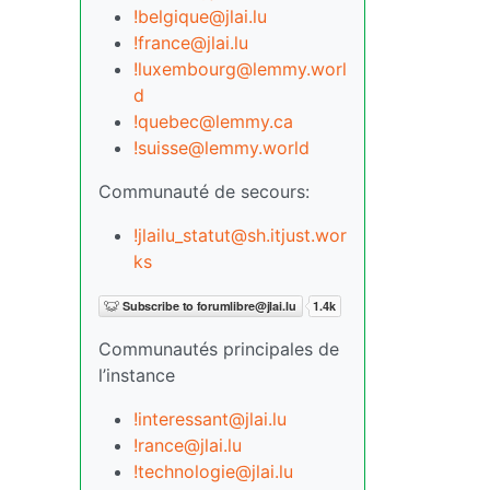
!belgique@jlai.lu
!france@jlai.lu
!luxembourg@lemmy.worl
d
!quebec@lemmy.ca
!suisse@lemmy.world
Communauté de secours:
!jlailu_statut@sh.itjust.wor
ks
Communautés principales de
l’instance
!interessant@jlai.lu
!rance@jlai.lu
!technologie@jlai.lu