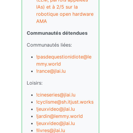
IAs) et à 2/5 sur la
robotique open hardware
AMA
Communautés détendues
Communautés liées:
!pasdequestionidiote@le
mmy.world
!rance@jlai.lu
Loisirs:
!cineseries@jlai.lu
!cyclisme@sh.itjust.works
!jeuxvideo@jlai.lu
!jardin@lemmy.world
!jeuxvideo@jlai.lu
!livres@jlai.lu