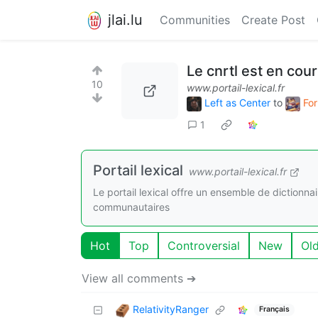
jlai.lu
Communities
Create Post
Le cnrtl est en cou
10
www.portail-lexical.fr
Left as Center
to
For
1
Portail lexical
www.portail-lexical.fr
Le portail lexical offre un ensemble de dictionna
communautaires
Hot
Top
Controversial
New
Ol
View all comments ➔
RelativityRanger
Français