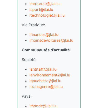
!motardie@jlai.lu
!sport@jlai.lu
!technologie@jlai.lu
Vie Pratique:
!finances@jlai.lu
!moinsdevoitures@jlai.lu
Communautés d’actualité
Société:
!antitaff@jlai.lu
!environnement@jlai.lu
!gauchisse@jlai.lu
!transgenre@jlai.lu
Pays:
!monde@jlai.lu