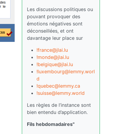
Les discussions politiques ou
pouvant provoquer des
émotions négatives sont
déconseillées, et ont
davantage leur place sur
!france@jlai.lu
!monde@jlai.lu
!belgique@jlai.lu
!luxembourg@lemmy.worl
d
!quebec@lemmy.ca
!suisse@lemmy.world
Les règles de l’instance sont
bien entendu d’application.
Fils hebdomadaires"