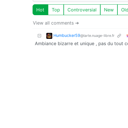
Hot
Top
Controversial
New
Ol
View all comments ➔
Humbucker59
@tarte.nuage-libre.fr
Ambiance bizarre et unique , pas du tout 