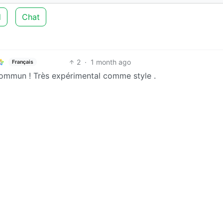
d
Chat
2
·
1 month ago
Français
commun ! Très expérimental comme style .