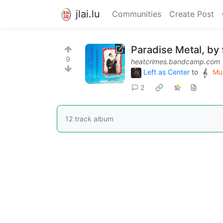
jlai.lu
Communities
Create Post
Paradise Metal, by 
9
heatcrimes.bandcamp.com
Left as Center
to
Mu
2
12 track album