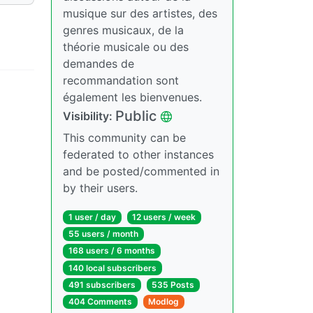
musique sur des artistes, des
genres musicaux, de la
théorie musicale ou des
demandes de
recommandation sont
également les bienvenues.
Public
Visibility:
This community can be
federated to other instances
and be posted/commented in
by their users.
1 user / day
12 users / week
55 users / month
168 users / 6 months
140 local subscribers
491 subscribers
535 Posts
404 Comments
Modlog