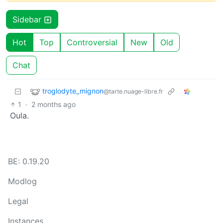
Sidebar
Hot
Top
Controversial
New
Old
Chat
troglodyte_mignon
@tarte.nuage-libre.fr
1
·
2 months ago
Oula.
BE: 0.19.20
Modlog
Legal
Instances