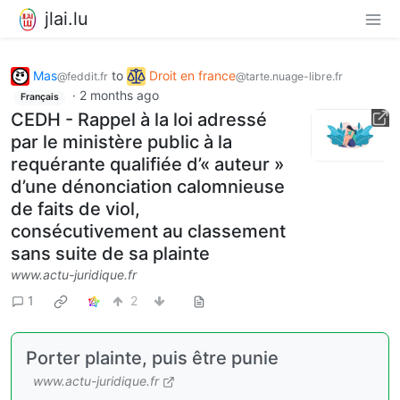
jlai.lu
Mas
to
Droit en france
@feddit.fr
@tarte.nuage-libre.fr
·
2 months ago
Français
CEDH - Rappel à la loi adressé
par le ministère public à la
requérante qualifiée d’« auteur »
d’une dénonciation calomnieuse
de faits de viol,
consécutivement au classement
sans suite de sa plainte
www.actu-juridique.fr
1
2
Porter plainte, puis être punie
www.actu-juridique.fr