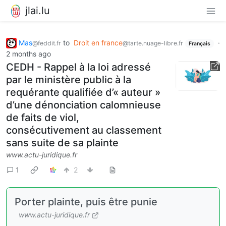
jlai.lu
Mas
to
Droit en france
·
@feddit.fr
@tarte.nuage-libre.fr
Français
2 months ago
CEDH - Rappel à la loi adressé
par le ministère public à la
requérante qualifiée d’« auteur »
d’une dénonciation calomnieuse
de faits de viol,
consécutivement au classement
sans suite de sa plainte
www.actu-juridique.fr
1
2
Porter plainte, puis être punie
www.actu-juridique.fr