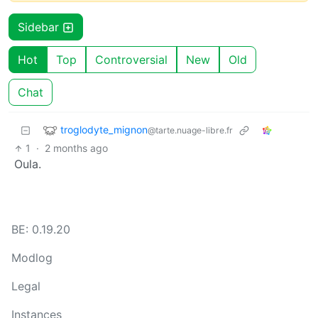
Sidebar
Hot
Top
Controversial
New
Old
Chat
troglodyte_mignon
@tarte.nuage-libre.fr
1
·
2 months ago
Oula.
BE: 0.19.20
Modlog
Legal
Instances