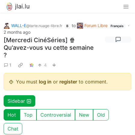
jlai.lu
WALL-E
to
Forum Libre
·
@tarte.nuage-libre.fr
B
Français
2 months ago
[Mercredi CinéSéries] 🍿
Qu'avez-vous vu cette semaine
?
1
4
You must
log in
or
register
to comment.
Sidebar
Hot
Top
Controversial
New
Old
Chat