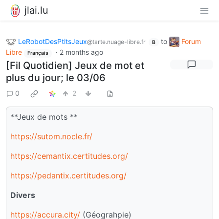
jlai.lu
LeRobotDesPtitsJeux
to
Forum
@tarte.nuage-libre.fr
B
Libre
·
2 months ago
Français
[Fil Quotidien] Jeux de mot et
plus du jour; le 03/06
0
2
**Jeux de mots **
https://sutom.nocle.fr/
https://cemantix.certitudes.org/
https://pedantix.certitudes.org/
Divers
https://accura.city/
(Géograhpie)