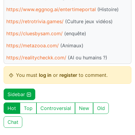
https://www.eggnog.ai/entertimeportal
(Histoire)
https://retrotrivia.games/
(Culture jeux vidéos)
https://cluesbysam.com/
(enquête)
https://metazooa.com/
(Animaux)
https://realitycheckk.com/
(AI ou humains ?)
You must
log in
or
register
to comment.
Sidebar
Hot
Top
Controversial
New
Old
Chat