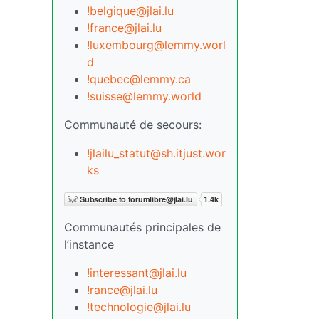
!belgique@jlai.lu
!france@jlai.lu
!luxembourg@lemmy.worl
d
!quebec@lemmy.ca
!suisse@lemmy.world
Communauté de secours:
!jlailu_statut@sh.itjust.wor
ks
Communautés principales de
l’instance
!interessant@jlai.lu
!rance@jlai.lu
!technologie@jlai.lu