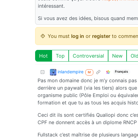
intéressant.
Si vous avez des idées, bisous quand mem
You must
log in
or
register
to commen
Hot
Top
Controversial
New
Ol
inlandempire
Français
M
Pas mon domaine donc je m’y connais pas vr
derrière un paywall (via les tiers) alors q
organisme public (Pôle Emploi ou équivalent)
formation et que tu as tous les acquis histo
Ceci dit ils sont certifiés Qualiopi donc c’
CPF ne donnent accès à un diplome RNC
Fullstack c’est maîtrise de plusieurs lang