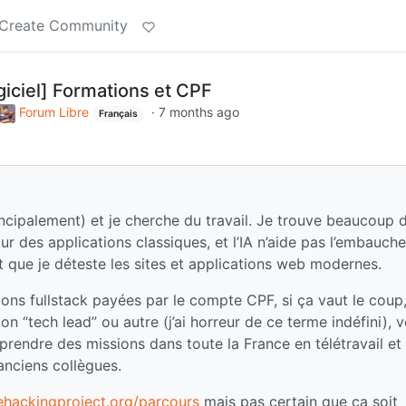
Create Community
iciel] Formations et CPF
Forum Libre
·
7 months ago
Français
incipalement) et je cherche du travail. Je trouve beaucoup 
r des applications classiques, et l’IA n’aide pas l’embauch
t que je déteste les sites et applications web modernes.
ons fullstack payées par le compte CPF, si ça vaut le coup
on “tech lead” ou autre (j’ai horreur de ce terme indéfini), v
rendre des missions dans toute la France en télétravail et 
anciens collègues.
ehackingproject.org/parcours
mais pas certain que ça soit