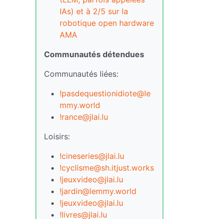
IAs) et à 2/5 sur la
robotique open hardware
AMA
Communautés détendues
Communautés liées:
!pasdequestionidiote@le
mmy.world
!rance@jlai.lu
Loisirs:
!cineseries@jlai.lu
!cyclisme@sh.itjust.works
!jeuxvideo@jlai.lu
!jardin@lemmy.world
!jeuxvideo@jlai.lu
!livres@jlai.lu