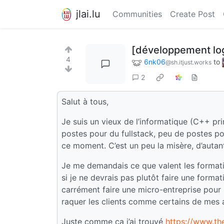
jlai.lu
Communities
Create Post
[développement log
4
6nk06
to
@sh.itjust.works
2
Salut à tous,
Je suis un vieux de l’informatique (C++ pr
postes pour du fullstack, peu de postes pou
ce moment. C’est un peu la misère, d’autan
Je me demandais ce que valent les formati
si je ne devrais pas plutôt faire une formati
carrément faire une micro-entreprise pour p
raquer les clients comme certains de mes 
Juste comme ça j’ai trouvé
https://www.th