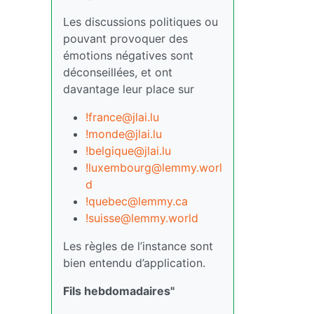
Les discussions politiques ou
pouvant provoquer des
émotions négatives sont
déconseillées, et ont
davantage leur place sur
!france@jlai.lu
!monde@jlai.lu
!belgique@jlai.lu
!luxembourg@lemmy.worl
d
!quebec@lemmy.ca
!suisse@lemmy.world
Les règles de l’instance sont
bien entendu d’application.
Fils hebdomadaires"