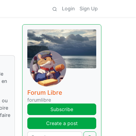
Login
Sign Up
de
e en
Forum Libre
forumlibre
, ou
oire
Subscribe
faire
Create a post