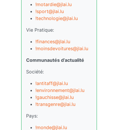
!motardie@jlai.lu
!sport@jlai.lu
!technologie@jlai.lu
Vie Pratique:
!finances@jlai.lu
!moinsdevoitures@jlai.lu
Communautés d’actualité
Société:
!antitaff@jlai.lu
!environnement@jlai.lu
!gauchisse@jlai.lu
!transgenre@jlai.lu
Pays:
!monde@jlai.lu