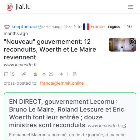
jlai.lu
keepthepace
to
France
·
10
@tarte.nuage-libre.fr
English
months ago
"Nouveau" gouvernement: 12
reconduits, Woerth et Le Maire
reviennent
www.lemonde.fr
19
29
1
cross-posted to:
france@lemmit.online
EN DIRECT, gouvernement Lecornu :
Bruno Le Maire, Roland Lescure et Eric
Woerth font leur entrée ; douze
ministres sont reconduits
www.lemonde.fr
Emmanuel Macron a nommé, en fin de journée, dimanche