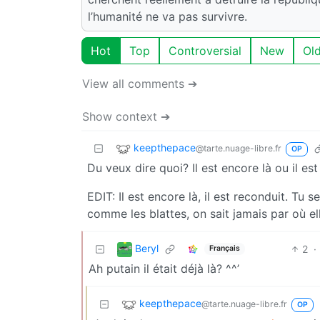
l’humanité ne va pas survivre.
Hot
Top
Controversial
New
Ol
View all comments ➔
Show context ➔
keepthepace
@tarte.nuage-libre.fr
OP
Du veux dire quoi? Il est encore là ou il est
EDIT: Il est encore là, il est reconduit. Tu 
comme les blattes, on sait jamais par où el
Beryl
2
·
Français
Ah putain il était déjà là? ^^’
keepthepace
@tarte.nuage-libre.fr
OP