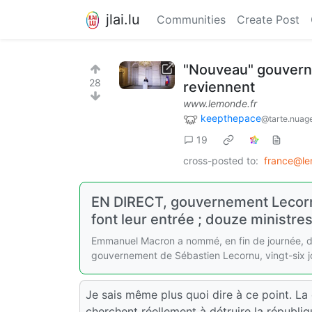
jlai.lu
Communities
Create Post
"Nouveau" gouverne
28
reviennent
www.lemonde.fr
keepthepace
@tarte.nuage
19
cross-posted to:
france@le
EN DIRECT, gouvernement Lecornu
font leur entrée ; douze ministre
Emmanuel Macron a nommé, en fin de journée, dim
gouvernement de Sébastien Lecornu, vingt-six jo
Je sais même plus quoi dire à ce point. La 
cherchent réellement à détruire la républiqu