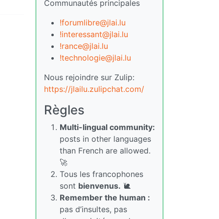
Communautés principales
!forumlibre@jlai.lu
!interessant@jlai.lu
!rance@jlai.lu
!technologie@jlai.lu
Nous rejoindre sur Zulip:
https://jlailu.zulipchat.com/
Règles
Multi-lingual community:
posts in other languages
than French are allowed.
🚀
Tous les francophones
sont
bienvenus.
🐌
Remember the human :
pas d’insultes, pas