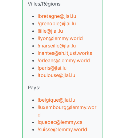
Villes/Régions
!bretagne@jlai.lu
!grenoble@jlai.lu
!lille@jlai.lu
!lyon@lemmy.world
!marseille@jlai.lu
!nantes@sh.itjust.works
!orleans@lemmy.world
!paris@jlai.lu
!toulouse@jlai.lu
Pays:
!belgique@jlai.lu
!luxembourg@lemmy.worl
d
!quebec@lemmy.ca
!suisse@lemmy.world