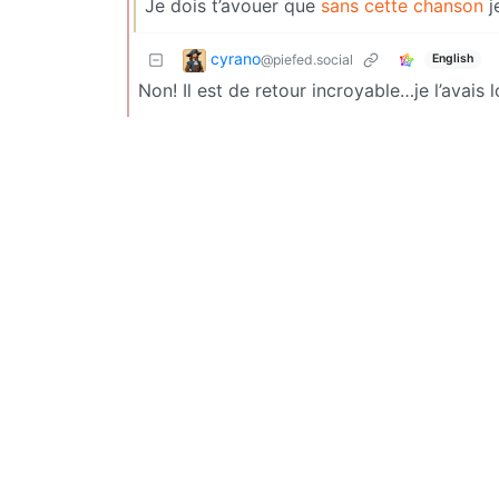
Je dois t’avouer que
sans cette chanson
j
cyrano
@piefed.social
English
Non! Il est de retour incroyable…je l’avais 