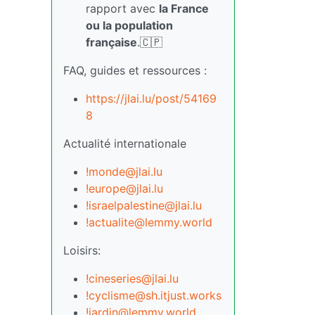
rapport avec
la France
ou la population
française
.🇨🇵
FAQ, guides et ressources :
https://jlai.lu/post/54169
8
Actualité internationale
!monde@jlai.lu
!europe@jlai.lu
!israelpalestine@jlai.lu
!actualite@lemmy.world
Loisirs:
!cineseries@jlai.lu
!cyclisme@sh.itjust.works
!jardin@lemmy.world