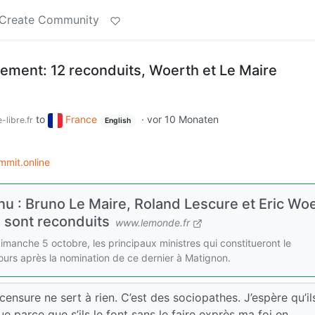
Create Community
ment: 12 reconduits, Woerth et Le Maire
to
France
·
vor 10 Monaten
-libre.fr
English
mmit.online
 : Bruno Le Maire, Roland Lescure et Eric Wo
s sont reconduits
www.lemonde.fr
anche 5 octobre, les principaux ministres qui constitueront le
urs après la nomination de ce dernier à Matignon.
censure ne sert à rien. C’est des sociopathes. J’espère qu’il
e parce que s’ils le font sans le faire exprès ma foi en