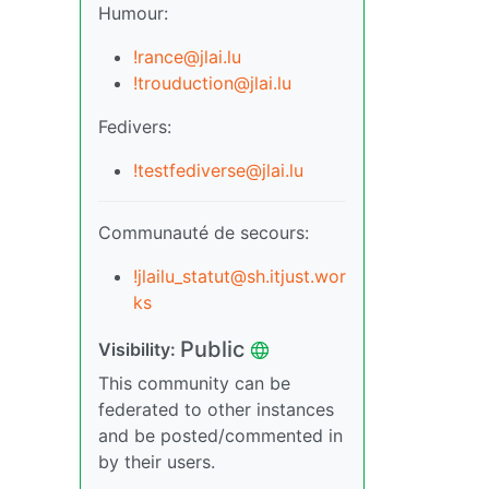
Humour:
!rance@jlai.lu
!trouduction@jlai.lu
Fedivers:
!testfediverse@jlai.lu
Communauté de secours:
!jlailu_statut@sh.itjust.wor
ks
Public
Visibility:
This community can be
federated to other instances
and be posted/commented in
by their users.