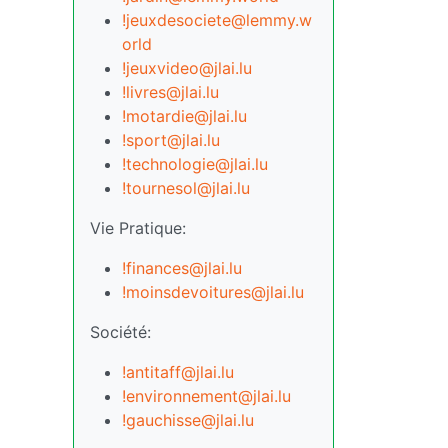
!jeuxdesociete@lemmy.w
orld
!jeuxvideo@jlai.lu
!livres@jlai.lu
!motardie@jlai.lu
!sport@jlai.lu
!technologie@jlai.lu
!tournesol@jlai.lu
Vie Pratique:
!finances@jlai.lu
!moinsdevoitures@jlai.lu
Société:
!antitaff@jlai.lu
!environnement@jlai.lu
!gauchisse@jlai.lu