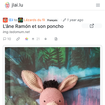
jlai.lu
Œil
to
Lézards du fil
·
1 year ago
Français
L'âne Ramón et son poncho
img.tedomum.net
10
21