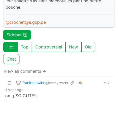
leur solidité s’ils sont machouillés par une petite
bouche.
@crochet@a.gup.pe
Sidebar
Hot
Top
Controversial
New
Old
Chat
View all comments ➔
frankenswine
2
·
@lemmy.world
1 year ago
omg SO CUTE!!!