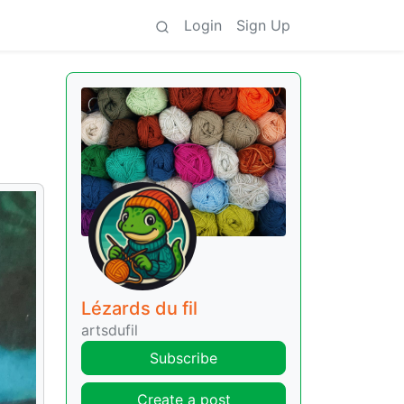
Login
Sign Up
Lézards du fil
artsdufil
Subscribe
Create a post