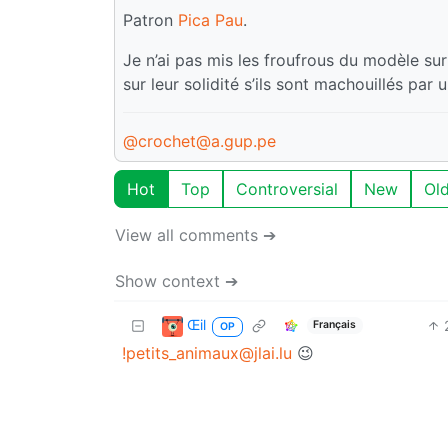
Patron
Pica Pau
.
Je n’ai pas mis les froufrous du modèle sur
sur leur solidité s’ils sont machouillés par
@crochet@a.gup.pe
Hot
Top
Controversial
New
Ol
View all comments ➔
Show context ➔
Œil
Français
OP
!petits_animaux@jlai.lu
😉