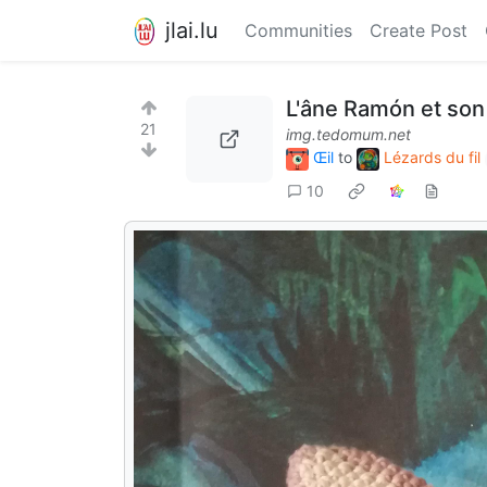
jlai.lu
Communities
Create Post
L'âne Ramón et so
21
img.tedomum.net
Œil
to
Lézards du fil
10