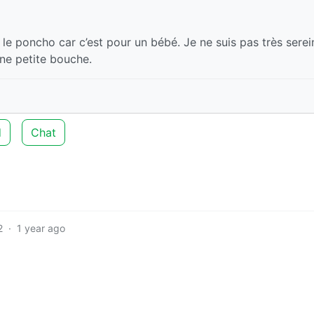
 le poncho car c’est pour un bébé. Je ne suis pas très serei
 une petite bouche.
d
Chat
2
·
1 year ago