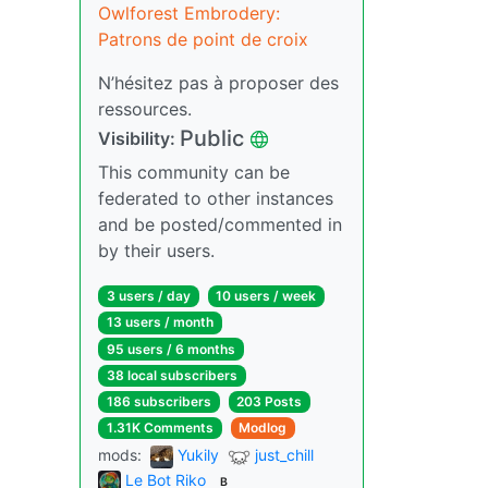
Owlforest Embrodery:
Patrons de point de croix
N’hésitez pas à proposer des
ressources.
Public
Visibility:
This community can be
federated to other instances
and be posted/commented in
by their users.
3 users / day
10 users / week
13 users / month
95 users / 6 months
38 local subscribers
186 subscribers
203 Posts
1.31K Comments
Modlog
mods:
Yukily
just_chill
Le Bot Riko
B