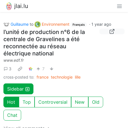
jlai.lu
Guillaume
to
Environnement
·
1 year ago
Français
l’unité de production n°6 de la
centrale de Gravelines a été
reconnectée au réseau
électrique national
www.edf.fr
3
7
cross-posted to:
france
technologie
lille
Sidebar
Hot
Top
Controversial
New
Old
Chat