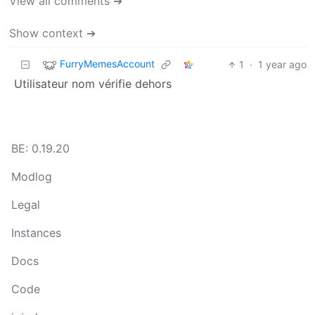
View all comments ➔
Show context ➔
FurryMemesAccount
1
·
1 year ago
Utilisateur nom vérifie dehors
BE: 0.19.20
Modlog
Legal
Instances
Docs
Code