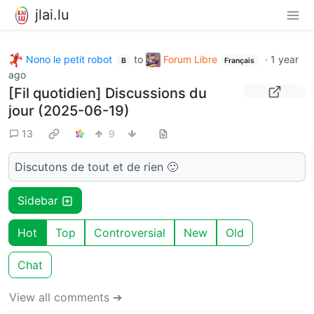
jlai.lu
Nono le petit robot
to
Forum Libre
·
1 year
B
Français
ago
[Fil quotidien] Discussions du
jour (2025-06-19)
13
9
Discutons de tout et de rien 🙂
Sidebar
Hot
Top
Controversial
New
Old
Chat
View all comments ➔