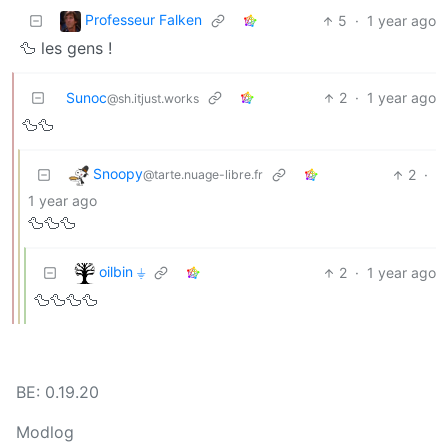
Professeur Falken
5
·
1 year ago
🦆 les gens !
Sunoc
2
·
1 year ago
@sh.itjust.works
🦆🦆
Snoopy
2
·
@tarte.nuage-libre.fr
1 year ago
🦆🦆🦆
oilbin ⏚
2
·
1 year ago
🦆🦆🦆🦆
BE: 0.19.20
Modlog